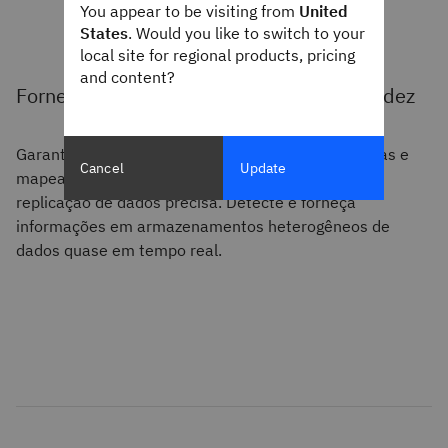
You appear to be visiting from
United
States
. Would you like to switch to your
local site for regional products, pricing
and content?
Forneça dados de CDC precisos com rapidez
Garanta que os metadados detalhem as assinaturas e
Cancel
Update
mapeamentos de replicação para fornecer uma
replicação de dados precisa. Detecte e forneça
informações em armazenamentos heterogêneos de
dados quase em tempo real.