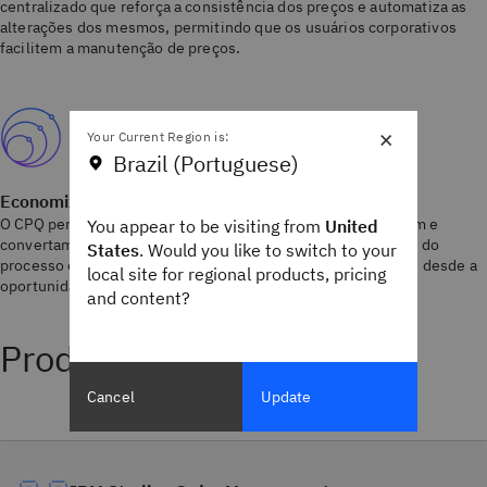
centralizado que reforça a consistência dos preços e automatiza as
alterações dos mesmos, permitindo que os usuários corporativos
facilitem a manutenção de preços.
×
Your Current Region is:
Brazil (Portuguese)
Economize tempo, melhore a eficiência
O CPQ permite que funcionários e parceiros criem, negociem e
You appear to be visiting from
United
convertam cotações em pedidos, permitindo maior controle do
States
. Would you like to switch to your
processo de cotação com visibilidade dos ciclos de cotação, desde a
local site for regional products, pricing
oportunidade até a realização do pedido.
and content?
Produtos relacionados
Cancel
Update