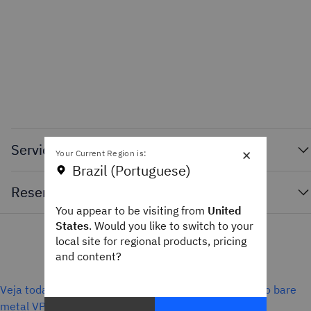
Servidores bare metal sob demanda
×
Your Current Region is:
Brazil (Portuguese)
Reservas
You appear to be visiting from
United
States
. Would you like to switch to your
local site for regional products, pricing
and content?
Veja todas as opções de preços e provisionamento do bare
metal VPC