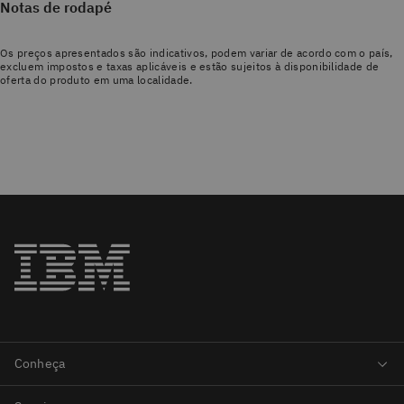
Notas de rodapé
Os preços apresentados são indicativos, podem variar de acordo com o país,
excluem impostos e taxas aplicáveis e estão sujeitos à disponibilidade de
oferta do produto em uma localidade.