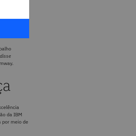
po de ciclo
 90% nos
balho
 disse
Amway.
ça
celência
ção da IBM
s por meio de