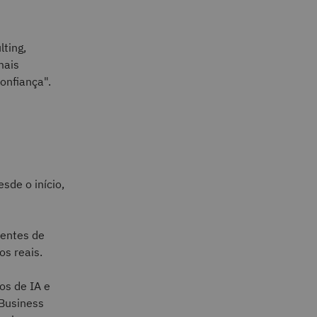
ting,
mais
onfiança".
sde o início,
ientes de
os reais.
os de IA e
 Business