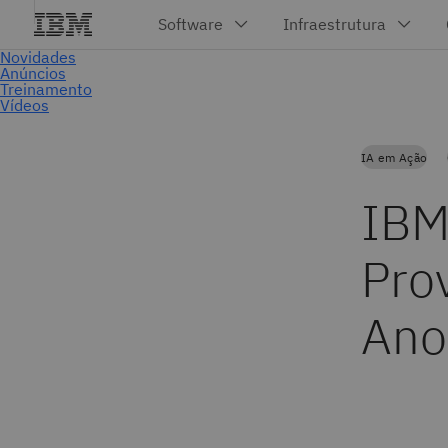
IA em Ação
IBM
Pro
Ano