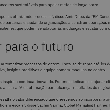
nanceiros sustentáveis para apoiar metas de longo prazo
penas otimizando processos", disse Amit Dube, da IBM Consul
do parcerias e ajudando organizações a construir operações 
resilienes, que podem se adaptar às mudanças e escalar com c
 para o futuro
 automatizar processos de ontem. Trata-se de reprojetá-los de
iva, insights preditivos e equipe homem-máquina no centro.
 inspira a continuar inovando. Estamos dedicados a ajudar cl
s a usar a IA e automação para alcançar resultados de negóci
ssalta o valor diferenciado que oferecemos ao incorporar ativ
lho em escala", disse Sachin Varma, Global Managing Partner,