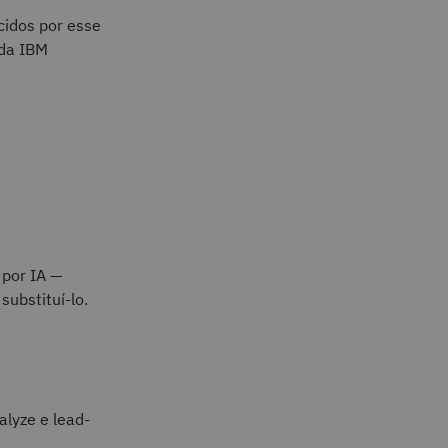
cidos por esse
 da IBM
 por IA —
ubstituí-lo.
lyze e lead-