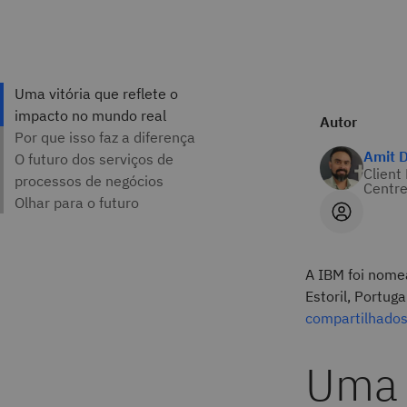
Autor
Amit 
Client
Centr
A IBM foi nome
Estoril, Portu
compartilhados
Uma v