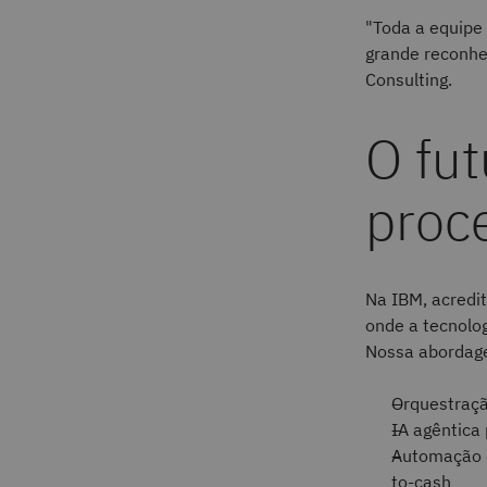
"Toda a equipe 
grande reconhe
Consulting.
O fut
proc
Na IBM, acredi
onde a tecnolo
Nossa abordage
Orquestraçã
IA agêntica
Automação d
to-cash