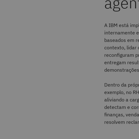
agênt
A IBM está imp
internamente e 
baseados em re
contexto, lida
reconfiguram p
entregam resul
demonstrações:
Dentro da próp
exemplo, no RH,
aliviando a car
detectam e cor
finanças, venda
resolvem recla