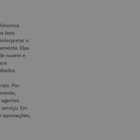
utônomos
os bots
interpretar o
uamente. Elas
 de nuvem e
ara
ltados.
rais. Por
amente,
s agentes
 serviço. Em
am aprovações,