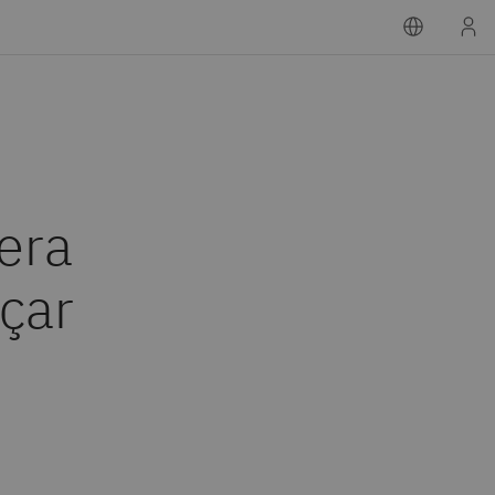
era
nçar