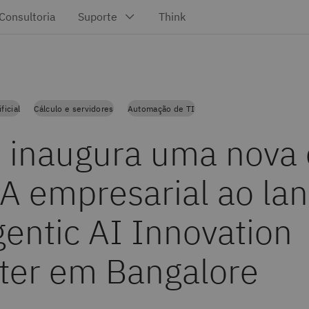
ficial
Cálculo e servidores
Automação de TI
 inaugura uma nova 
IA empresarial ao la
gentic AI Innovation
ter em Bangalore