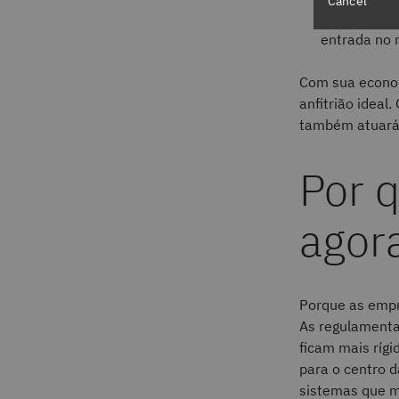
Cancel
Uma platafo
entrada no
Com sua economi
anfitrião ideal
também atuará 
Por q
agor
Porque as emp
As regulament
ficam mais rígi
para o centro d
sistemas que m