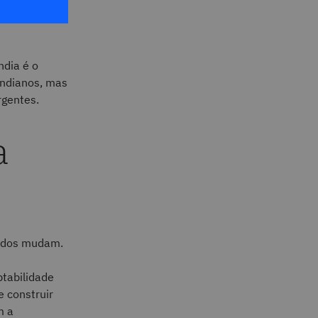
rtas de
ndia é o
 indianos, mas
gentes.
a
cados mudam.
ptabilidade
e construir
m a