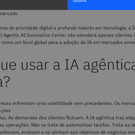
Update
rma de lançamento para startups e parceiros acelerarem ofe
 mercado
a de prioridade digital e profundo talento em tecnologia, a Í
. O Agentic AI Innovation Center não atenderá apenas clientes
como um farol global para a adoção da IA em mercados emer
ue usar a IA agêntic
a?
resas enfrentam uma volatilidade sem precedentes. Os mer
ações
das. As demandas dos clientes flutuam. A IA agêntica traz ada
as operações. Não se trata de automatizar tarefas. Trata-se d
elhoram, evoluem e se alinham aos objetivos de negócios se