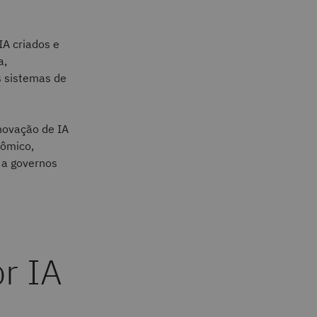
IA criados e
a,
s sistemas de
inovação de IA
nômico,
 a governos
r IA