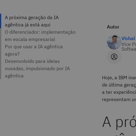
Autor
Vishal
Vice P
Softwa
Hoje, a IBM in
de última gera
a ter experiênc
representam um
A pr