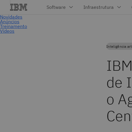
Inteligência arti
IBM
de 
o A
Cen