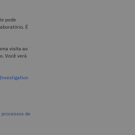
nte pode
aboratório. É
uma visita ao
o. Você verá
Investigation
e processos de