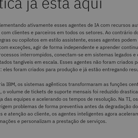
ica já está aqui
lementando ativamente esses agentes de IA com recursos a
com clientes e parceiros em todos os setores. Ao contrário d
gras ou copilotos em estilo assistente, esses agentes podem 
r com exceções, agir de forma independente e aprender contin
rocessos interrompidos, conectam-se em sistemas legados e
tados tangíveis em escala. Esses agentes não foram criados p
 eles foram criados para produção e já estão entregando resu
ria IBM, os sistemas agênticos transformaram as funções cent
 o volume de tickets de suporte mensais foi reduzido drastic
ga das equipes e acelerando os tempos de resolução. Na TI, o
rigem problemas de forma preventiva antes da degradação do
s e atenção ao cliente, os agentes inteligentes agora aceler
mações e personalizam a prestação de serviços.