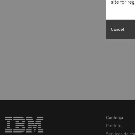
site for re
Cancel
Produtos
Serviços de co