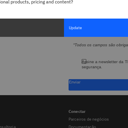
gional products, pricing and content?
Cargo
Update
*Todos os campos são obriga
Assine a newsletter da T
segurança.
Enviar
Parceiros de negócios
nsultoria
Documentação