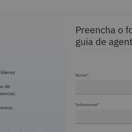
Preencha o fo
guia de agent
líderes
Nome*
as de
sencial.
Sobrenome*
aremos