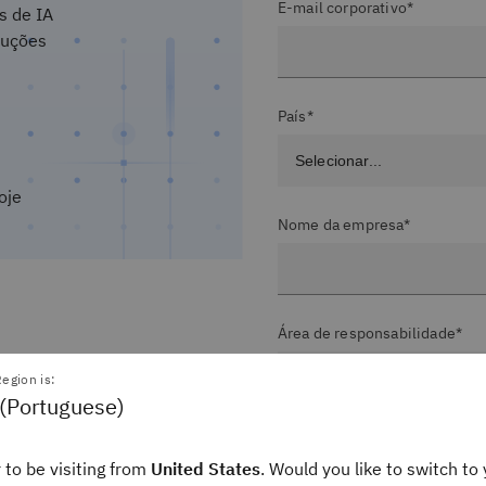
E-mail corporativo*
s de IA
luções
País*
oje
Nome da empresa*
Área de responsabilidade*
egion is:
 (Portuguese)
Nível do cargo*
 to be visiting from
United States
. Would you like to switch to 