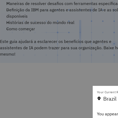
Maneiras de resolver desafios com ferramentas específica
Definição da IBM para agentes e assistentes de IA e as so
disponíveis
Histórias de sucesso do mundo real
Como começar
Este guia ajudará a esclarecer os benefícios que agentes e
assistentes de IA podem trazer para sua organização. Baixe h
mesmo!
Your Current R
Brazil
You appear