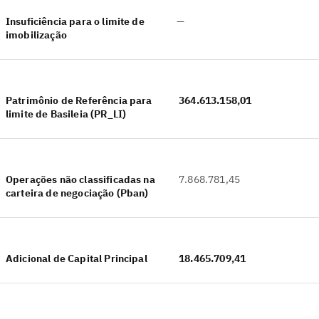
Insuficiência para o limite de
—
imobilização
Patrimônio de Referência para
364.613.158,01
limite de Basileia (PR_LI)
Operações não classificadas na
7.868.781,45
carteira de negociação (Pban)
Adicional de Capital Principal
18.465.709,41