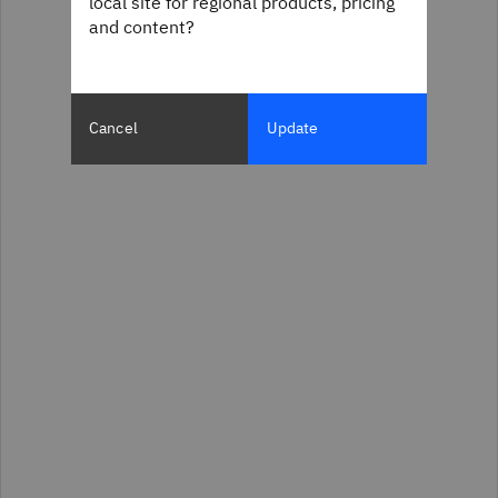
local site for regional products, pricing
and content?
Cancel
Update