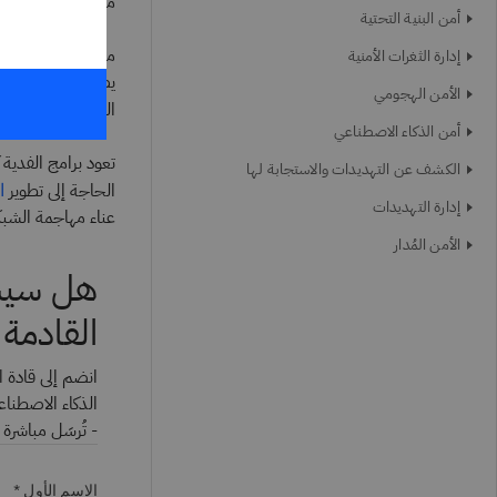
من خلال مبيعات ب
أمن البنية التحتية
من السهل فهم انت
إدارة الثغرات الأمنية
يصبح بإمكان القراص
الأمن الهجومي
التي تمتلك خبرة ت
أمن الذكاء الاصطناعي
تعود برامج الفدية
الكشف عن التهديدات والاستجابة لها
الحاجة إلى تطوير
ا
إدارة التهديدات
عناء مهاجمة الشبك
الأمن المُدار
هل سيست
القادمة
الذكاء الاصطناع
- تُرسَل مباشرة 
الاسم الأول *