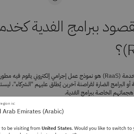
قصود ببرامج الفدية كخدم
برامج الفدية كخدمة (RaaS) هو نموذج عمل إجرامي إلكتروني يقوم فيه 
ية أو البرامج الضارة لقراصنة آخرين يُطلق عليهم "الشركاء"، لي
ذ هجماتهم الخاصة ببرامج الفدية.
egion is:
 Arab Emirates (Arabic)
مج الفدية كخدمة شائعة لدى
. لا تزال برامج الفدية الضار
المجرمين الإلكترونيين
لإلكترونية وفقًا
لمؤشر ce Threat
Int
 to be visiting from
United States
. Would you like to switch to 