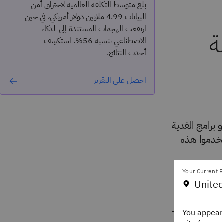
بلغ متوسط التكلفة العالمية لاختراق أمن
البيانات 4.99 ملايين دولار أمريكي، في حين
ارتفعت الهجمات المستندة إلى الذكاء
ة
الاصطناعي بنسبة 56%. استكشِف
أحدث النتائج.
احصل على التقرير
مطورو برامج الفدية
ستخدموا هذه
Your Current R
United
ة تشكِّل تهديدًا
IBM X-For
. انتشرت العديد من أكثر سلالات برامج الفدية شهرة وتدميرًا -مثل LockBit وBlackBasta-
You appear