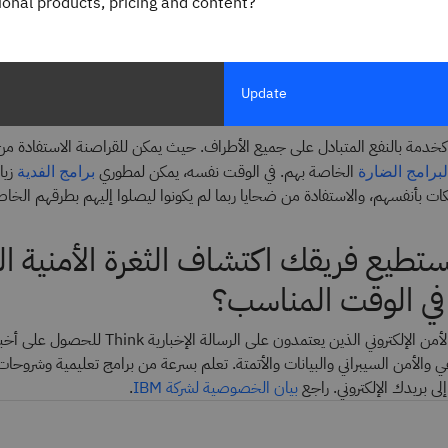
رامج الفدية كخدمة.
gional products, pricing and content?
شار نموذج برامج الفدية كخدمة. فمن خلال الاستعانة بمقدمي خدمات برامج ا
نة المحتملين الدخول إلى عالم الجرائم الإلكترونية بسرعة وسهولة أكبر. حتى ال
Update
قنية محدودة يمكنها الآن شن
.
هجمات إلكترونية
 كخدمة بالنفع المتبادل على جميع الأطراف. حيث يمكن للقراصنة الاستفادة من ا
الخاصة بهم. في الوقت نفسه، يمكن لمطوري
زيا
لبرامج الضارة
برامج الفدية
ات بأنفسهم، والاستفادة من ضحايا ربما لم يكونوا ليصلوا إليهم بطرقهم الخاص
طيع فريقك اكتشاف الثغرة الأمنية الف
 في الوقت المناسب؟
انضم إلى قادة الأمن الإلكتروني الذين يعتمدون على الرسالة الإ
ي والأمن السيبراني والبيانات والأتمتة. تعلم بسرعة من برامج تعليمية وشروحات 
إلى بريدك الإلكتروني. راجع
بيان الخصوصية لشركة IBM
.