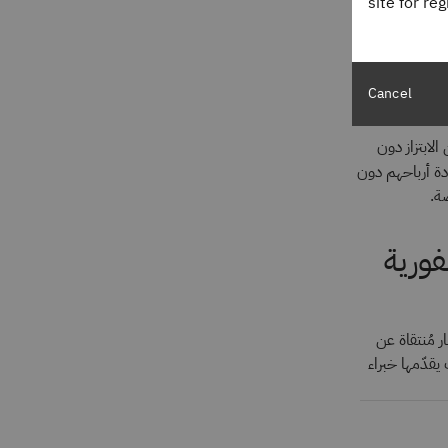
site for re
لفدية كخدمة،
جهات المهدِّدة
Cancel
لابتزاز دون
دة أرباحهم دون
ة.
ورية
خبارية Think للحصول على أخبار مُنتقاة عن
يقدّمها خبراء