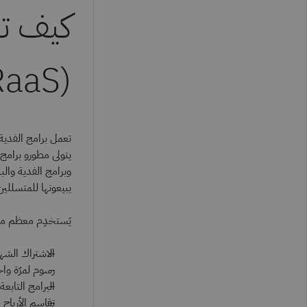
كيف تع
(RaaS)؟
تعمل برامج الفدية
يبيعونها للمتسللين 
يَستخدِم معظم مشغِّلي RaaS أحد نماذج الإيرادات ه
الاشتراك الشه
رسوم لمرّة وا
البرامج التابعة
تقاسم الأرباح