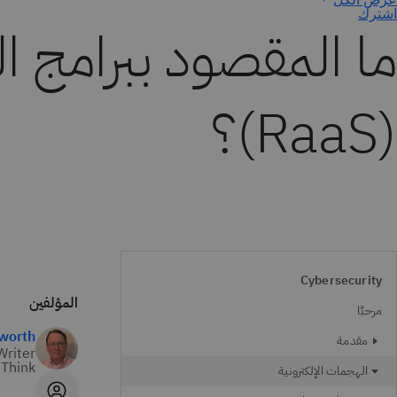
اشترك
ما المقصود ببرامج ا
(RaaS)؟
Cybersecurity
المؤلفين
مرحبًا
worth
مقدمة
Writer
Think
الهجمات الإلكترونية