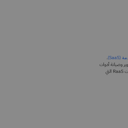
.
SaaS)
عليهم أيضًا مشغلو RaaS أو مجموعات RaaS، مهمة تطوير وصيانة أدوات
وبرامج الفدية والبنية التحتية اللازمة لذلك. حيث يقومون بتجميع أدواتهم وخدماتهم في مجموعات RaaS التي