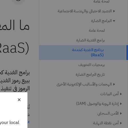
لمحة عامة
التصيد الاحتيالي والهندسة الاجتماعية
ما الم
البرامج الضارة
لمحة عامة
برامج الفدية الضارة
(RaaS)؟
برنامج الفدية كخدمة
(RaaS)
برمجيات التخويف
تاريخ البرامج الضارة
ببيع رموز الفد
الهجمات والأساليب الإلكترونية الأخرى
الرموز في تنفي
أمن البيانات
×
إدارة الهوية والوصول (IAM)
تُعَد ترتيبات برا
الأمن السحابي
شائعًا، حيث تتسبَّب في 20% من إجمالي حوادث الجرائم ا
elligence Index
your local
أمن نقطة النهاية