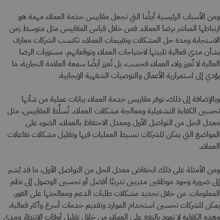
ومن الأسباب الرئيسية أيضًا التي تجعل مقاييس خدمة العملاء مهمة هو
ارتباطها المباشر برضا العملاء. فمن خلال قياس المقاييس مثل متوسط زمن
الاستجابة ومدة حل المشكلات وتقييمات العملاء، تكتسب الشركات معارف
بشأن مدى فعالية تلبيتها لاحتياجات العملاء وتوقعاتهم. مستويات الرضا
العالية لا تُعزز ولاء العملاء فحسب، بل تُعزز أيضًا سمعة العلامة التجارية، ما
يؤدي إلى استمرارية الأعمال والتوصيات الشفهية الإيجابية.
وبالإضافة إلى ذلك، توفر مقاييس خدمة العملاء بيانات عملية من شأنها
تحسين الكفاءة التشغيلية ومعالجة مشكلات العملاء. تُسلِّط المقاييس، مثل
معدل الحل من التواصل الأول ومعدل الاحتفاظ بالعملاء، الضوء على
المواضع التي يمكن للشركات تبسيط العمليات فيها وتقليل مشكلات تفاعلات
العملاء.
ومن الأمثلة على ذلك انخفاض معدل الحل من التواصل الأول، ما قد يُشير
إلى ضرورة وجود موظفين مدربين تدريبًا أفضل أو تحسين الوصول إلى نظم
المعلومات. من خلال تحديد مشكلات طلبات الدعم ومعالجتها على الفور،
يمكن للشركات تحسين استخدام الموارد وتقديم خدمات أسرع وأكثر فعالية.
وهذه الكفاءة لا تعود بالنفع على العملاء من خلال تقليل أوقات الانتظار ومدى