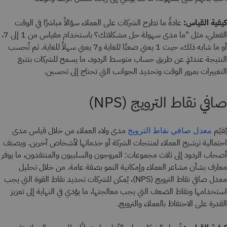
كيفية القياس:
عادةً ما تطرح الشركات على العملاء سؤالاً مباشرًا في الوقت
الفعلي، مثل "ما مدى سهولة حل مشكلاتك؟ باستخدام مقياس من 1 إلى 7،
أو ما شابه ذلك، حيث 1 يعني صعبًا للغاية و7 يعني سهلاً للغاية. ثم تُحسب
النتيجة عندئذٍ عن طريق حساب متوسط الردود، ما يسمح للشركات بتتبع
التغييرات بمرور الوقت وتحديد الجوانب التي تحتاج إلى تحسين.
صافي نقاط الترويج (NPS)
يُقيّم
مدى ولاء العملاء من خلال قياس مدى
معدل صافي نقاط الترويج
احتمالية ترشيح العملاء لمنتجات الشركة أو خدماتها لأشخاص آخرين. ويصنف
أصحاب الردود إلى ثلاث مجموعات: المروجون والسلبيون والمنتقدون، ما يوفر
معارف بشأن مشاعر العملاء وإمكانية النمو بصفة عامة. من خلال تحليل
معدل صافي نقاط الترويج (NPS)، يُمكن للشركات تحديد نقاط القوة التي يجب
استخدامها ونقاط الضعف التي يجب معالجتها، ما يؤدي في النهاية إلى تعزيز
القدرة على الاحتفاظ بالعملاء والترويج.