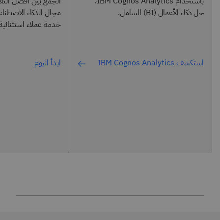
باستخدام IBM Cognos Analytics،
الجمع بين أفضل التقن
حل ذكاء الأعمال (BI) الشامل.
مجال الذكاء الاصطنا
خدمة عملاء استثنائية.
استكشف IBM Cognos Analytics
ابدأ اليوم