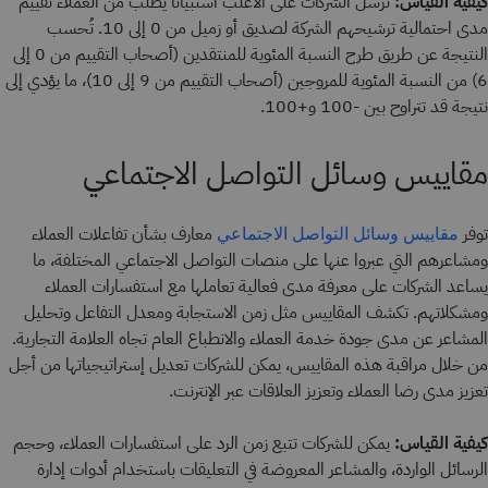
كيفية القياس:
تُرسل الشركات على الأغلب استبيانًا يطلب من العملاء تقييم
مدى احتمالية ترشيحهم الشركة لصديق أو زميل من 0 إلى 10. تُحسب
النتيجة عن طريق طرح النسبة المئوية للمنتقدين (أصحاب التقييم من 0 إلى
6) من النسبة المئوية للمروجين (أصحاب التقييم من 9 إلى 10)، ما يؤدي إلى
نتيجة قد تتراوح بين -100 و+100.
مقاييس وسائل التواصل الاجتماعي
توفر
معارف بشأن تفاعلات العملاء
مقاييس وسائل التواصل الاجتماعي
ومشاعرهم التي عبروا عنها على منصات التواصل الاجتماعي المختلفة، ما
يساعد الشركات على معرفة مدى فعالية تعاملها مع استفسارات العملاء
ومشكلاتهم. تكشف المقاييس مثل زمن الاستجابة ومعدل التفاعل وتحليل
المشاعر عن مدى جودة خدمة العملاء والانطباع العام تجاه العلامة التجارية.
من خلال مراقبة هذه المقاييس، يمكن للشركات تعديل إستراتيجياتها من أجل
تعزيز مدى رضا العملاء وتعزيز العلاقات عبر الإنترنت.
كيفية القياس:
يمكن للشركات تتبع زمن الرد على استفسارات العملاء، وحجم
الرسائل الواردة، والمشاعر المعروضة في التعليقات باستخدام أدوات إدارة