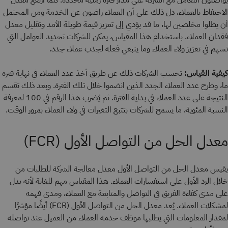
يواصلون التعامل مع الشركة على مدار فترة زمنية محددة. كلما ارتفع معدل
الاحتفاظ بالعملاء، دل ذلك على أن العملاء راضون عن الخدمة ومن المحتمل
أن يظلوا مخلصين لها، ما قد يؤدي إلى تعزيز قيمة طويلة الأمد وتقليل معدل
فقدان العملاء. باستخدام هذا المقياس، يمكن للشركات تحديد العوامل التي
تسهم في تعزيز ولاء العملاء وما ينبغي فعله لجذب عملاء جدد.
كيفية القياس:
تحسب الشركات ذلك عن طريق أخذ عدد العملاء في نهاية فترة
ما، وطرح عدد العملاء الجدد الذين انضموا خلال تلك الفترة. وبعد ذلك تقسم
النتيجة على عدد العملاء في بداية الفترة. ثم يُضرب هذا الرقم في 100 لمعرفة
النسبة المئوية، ما يسمح للشركات بتتبع التغيرات في ولاء العملاء بمرور الوقت.
معدل الحل من التواصل الأول (FCR)
يقيس معدل الحل من التواصل الأول معدل معالجة الشركة للطلبات من
خلال الرد الأول على استفسارات العملاء. هذا المقياس مهم للغاية لأنه يدل
على مدى كفاءة الفريق في التواصل والمتابعة مع العملاء، ومدى فهمه
لمشكلات العملاء. يُعد معدل الحل من التواصل الأول (FCR) أيضًا مؤشرًا
لمقدار المعلومات التي يطلبها موظف خدمة العملاء من العميل عند تواصله