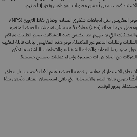
الاستياء فحسب، بل تُحسّن معنويات الموظفين وتعزز إنتاجيتهم.
توفر المقاييس مثل اتجاهات شكاوى العملاء، وصافي نقاط الترويج (NPS)،
ومعدل جهد العملاء (CES) معارف قيمة بشأن تفضيلات العملاء المتغيرة
والمشكلات التي تواجههم. قد تتضمن هذه المشكلات حجم الطلبات وتراكم
الطلبات وطلبات الدعم غير المكتملة. توفر هذه المقاييس بيانات قابلة للتقييم
حول مدى رضا العملاء والكفاءة التشغيلية والاتجاهات الناشئة، ما يُمكّن
الشركات من اتخاذ قرارات مستنيرة وإجراء عمليات تحسين مستمرة.
لا يتعلق الاستثمار في مقاييس خدمة العملاء بتقييم الأداء فحسب، بل يتعلق
أيضًا بغرس ثقافة التميز والاستجابة التي تلقى استحسان العملاء وتُحقق نموًا
مستدامًا بمرور الوقت.