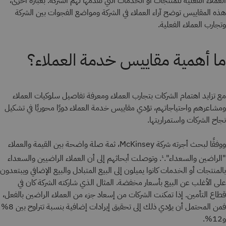
العملاء الفعلية للمنتجات أو الخدمات التي تقدمها لهم الشركة. بعبارة أخرى،
هذه المقاييس توضح آراء العملاء في الشركة ومواضع الفجوات بين الشركة
وتجارب العملاء الفعلية.
ما أهمية مقاييس خدمة العملاء؟
مع تزايد اهتمام الشركات بتجارب العملاء ومعرفة تفاصيل سلوكيات العملاء
ومشاعرهم واحتياجاتهم، تؤدي مقاييس خدمة العملاء دورًا محوريًا في تشكيل
نجاح الشركات واستمراريتها.
ووفقًا لبحث أجرته شركة McKinsey، ثمة صلة واضحة بين القيمة والعملاء
"الراضين والسعداء".
. وتوصلت أبحاثهم إلى أن العملاء الراضيين والسعداء
1
بالمنتجات أو الخدمات كانوا يميلون إلى البيع المتبادل والبيع الإضافي ويبتعدون
على الأغلب عن البيع بأسعار مخفضة. المثال الذي شاركته الشركة كان في
قطاع التأمين. إذا تمكنت الشركات من إسعاد جزء من العملاء الراضين بالفعل،
فمن المحتمل أن يؤدي ذلك إلى تحقيق إيرادات إضافية بنسبة تتراوح بين 8%
و12%.