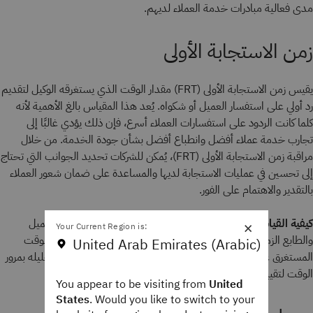
مدى فعالية مبادرات خدمة العملاء لديهم.
زمن الاستجابة الأولى
يقيس زمن الاستجابة الأولى (FRT) مقدار الوقت الذي يستغرقه الوكيل لتقديم
رد أولي على استفسار العميل أو شكواه. يُعد هذا المقياس بالغ الأهمية لأنه
كلما كانت الردود على استفسارات العملاء أسرع، فإن ذلك يؤدي غالبًا إلى
تجارب خدمة عملاء أفضل وانطباع أفضل بشأن جودة الخدمة. من خلال
مراقبة زمن الاستجابة الأولى (FRT)، يُمكن للشركات تحديد الجوانب التي تحتاج
إلى تحسين في عمليات الاستجابة لديها والمساعدة على ضمان شعور العملاء
بالتقدير والاهتمام على الفور.
×
كيفية القياس:
تتبع الشركات الطابع الزمني لوقت تلقي استفسار العميل
Your Current Region is:
والطابع الزمني لوقت إرسال أول استجابة. يُحسب عندئذٍ متوسط الوقت
United Arab Emirates (Arabic)
المستغرق عبر استفسارات متعددة، ما يوفر مقياسًا واضحًا يمكن تحليله بمرور
الوقت لتقييم الأداء وتحديد التوجهات.
You appear to be visiting from
United
States
. Would you like to switch to your