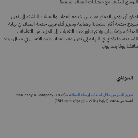
التوسع للتكيف مع متطلبات العملاء المتغيرة.
يُمكن أن يؤدي اندماج مقاييس خدمة العملاء والتقنيات الناشئة إلى تعزيز
نموذج خدمة أكثر استجابة وفعالية وتعزيز أداء فريق خدمة العملاء في نهاية
المطاف. ويُمكن أن يؤدي تطور هذه التقنيات إلى المزيد من التفاعلات
المُجدية، ما يؤدي في النهاية إلى تعزيز ولاء العملاء ونمو الأعمال في مجال يزداد
تنافسًا يومًا بعد يوم.
الحواشي
، شركة McKinsey & Company، 13
تعزيز النمو من خلال لحظات إرضاء العملاء
أغسطس 2024 (الرابط ينقلك خارج موقع IBM.com)