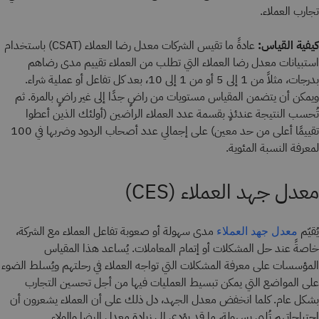
تجارب العملاء.
كيفية القياس:
عادةً ما تقيس الشركات معدل رضا العملاء (CSAT) باستخدام
استبيانات معدل رضا العملاء التي تطلب من العملاء تقييم مدى رضاهم
بدرجات، مثلاً من 1 إلى 5 أو من 1 إلى 10، بعد كل تفاعل أو عملية شراء.
ويمكن أن يتضمن المقياس مستويات من راضٍ جدًا إلى غير راضٍ بالمرة. ثم
تُحسب النتيجة عندئذٍ بقسمة عدد العملاء الراضين (أولئك الذين أعطوا
تقييمًا أعلى من حد معين) على إجمالي عدد أصحاب الردود وضربها في 100
لمعرفة النسبة المئوية.
معدل جهد العملاء (CES)
يُقيّم
مدى سهولة أو صعوبة تفاعل العملاء مع الشركة،
معدل جهد العملاء
خاصةً عند حل المشكلات أو إتمام المعاملات. يُساعد هذا المقياس
المؤسسات على معرفة المشكلات التي تواجه العملاء في رحلتهم ويُسلط الضوء
على المواضع التي يمكن تبسيط العمليات فيها من أجل تحسين التجارب
بشكل عام. كلما انخفض معدل الجهد، دل ذلك على أن العملاء يشعرون أن
احتياجاتهم تُلبى بسهولة، ما قد يؤدي إلى زيادة معدل الرضا والولاء.