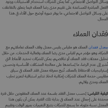
وسائل التواصل الاجتماعي. كما يمكن للشركات استخدام الاستبيانات وردود
الفعل المباشرة للمساعدة على تقييم مدى رضا العملاء فيما يتعلق بالتفاعلات
على وسائل التواصل الاجتماعي، ما يوفر صورة أوضح حول الأداء في هذا
المجال.
فقدان العملاء
العملاء هو مقياس يقيس معدل وقف العملاء تعاملاتهم مع
معدل فقدان
الشركة، وهو مؤشر مهم لقياس مدى رضا العملاء وفعالية الخدمات. من خلال
تحليل معدلات فقد العملاء أو تناقصهم، يمكن للشركات تحديد الأنماط التي
تُشير إلى عدم الرضا، ما يُساعدها على معالجة المشكلات الأساسية وتحسين
إستراتيجيات الاحتفاظ بالعملاء. تُتيح معرفة معدل فقد العملاء في سياق
مقاييس خدمة العملاء للشركات إمكانية اتخاذ تدابير استباقية لتعزيز تجارب
العملاء ومدى ولائهم.
كيفية القياس:
يُحسب معدل الفقد بقسمة عدد العملاء المفقودين خلال فترة
محددة على إجمالي عدد العملاء في بداية تلك الفترة. يمكن أن يكون هذا
المعدل نسبة مئوية، ما يسمح للشركات بتتبع التغييرات بمرور الوقت وتقييم