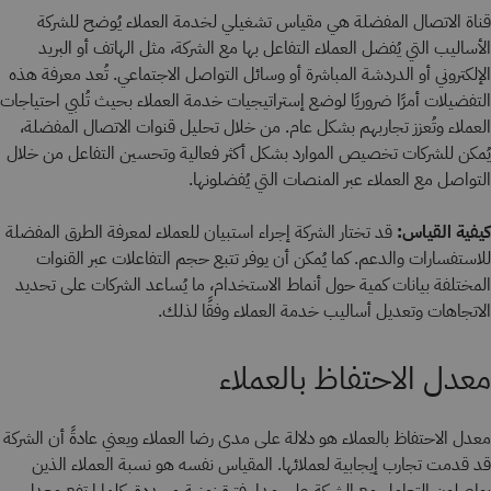
قناة الاتصال المفضلة هي مقياس تشغيلي لخدمة العملاء يُوضح للشركة
الأساليب التي يُفضل العملاء التفاعل بها مع الشركة، مثل الهاتف أو البريد
الإلكتروني أو الدردشة المباشرة أو وسائل التواصل الاجتماعي. تُعد معرفة هذه
التفضيلات أمرًا ضروريًا لوضع إستراتيجيات خدمة العملاء بحيث تُلبي احتياجات
العملاء وتُعزز تجاربهم بشكل عام. من خلال تحليل قنوات الاتصال المفضلة،
يُمكن للشركات تخصيص الموارد بشكل أكثر فعالية وتحسين التفاعل من خلال
التواصل مع العملاء عبر المنصات التي يُفضلونها.
كيفية القياس:
قد تختار الشركة إجراء استبيان للعملاء لمعرفة الطرق المفضلة
للاستفسارات والدعم. كما يُمكن أن يوفر تتبع حجم التفاعلات عبر القنوات
المختلفة بيانات كمية حول أنماط الاستخدام، ما يُساعد الشركات على تحديد
الاتجاهات وتعديل أساليب خدمة العملاء وفقًا لذلك.
معدل الاحتفاظ بالعملاء
معدل الاحتفاظ بالعملاء هو دلالة على مدى رضا العملاء ويعني عادةً أن الشركة
قد قدمت تجارب إيجابية لعملائها. المقياس نفسه هو نسبة العملاء الذين