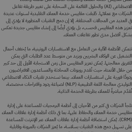
الاصطناعي (AI) والحلول القائمة على السحابة على تغيير طريقة تفاعل
الشركات مع عملائها. طُبقت مقاييس خدمة العملاء التقليدية لسنوات عديدة
في العديد من المجالات المختلفة. إلا إن دمج التقنيات المتطورة لا يؤدي إلى
تعزيز هذه المقاييس فحسب، بل يؤدي أيضًا إلى إنشاء مقاييس جديدة تعكس
بشكل أفضل مدى تطور تفاعلات العملاء.
تتمكن الأنظمة الآلية من التعامل مع الاستفسارات الروتينية، ما يُخفف أحمال
التشغيل عن الوكلاء البشريين ويزيد من متوسط عدد الطلبات التي يمكن
للفريق معالجتها. يُمكن تعزيز المقاييس مثل زمن الاستجابة الأولى إلى حد كبير
من خلال الأتمتة، حيث تُقدم روبوتات المحادثة والمساعدون الافتراضيون
ردودًا فورية على استفسارات العملاء. بينما تستخدم تقنيات الذكاء الاصطناعي
التوليدي معالجة اللغة الطبيعية (NLP) لصياغة ردود واقتراحات مخصصة،
تُقدّم مباشرةً للعملاء بطريقة الخدمة الذاتية.
تلجأ الشركات في كثير من الأحيان إلى أنظمة البرمجيات للمساعدة على إدارة
مقاييس خدمة العملاء والحفاظ عليها، بما في ذلك أنظمة إدارة علاقات العملاء
(CRM). يُمكن استضافة أنظمة إدارة علاقات العملاء عبر الإنترنت للمساعدة
على تسهيل دمج هذه التقنيات بسلاسة، ما يُعزز الشركات بالمرونة وقابلية