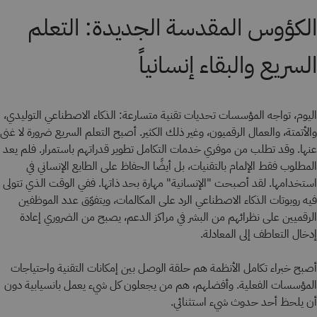
الكؤوس المقدسة الجديدة: التعلم
السريع والبقاء إنسانياً
اليوم، تواجه المؤسسات تحديات تقنية متسارعة: الذكاء الاصطناعي التوليدي،
والأتمتة، والعمال الرقميون، وغير ذلك الكثير. أصبح التعلم السريع ضرورة لا غنى
عنها. وقد تطلب من موفري خدمات التكامل تطوير قدراتهم باستمرار. فلم يعد
المطلوب فقط الإلمام بالتقنيات، بل أيضًا الحفاظ على الطابع الإنساني في
استخدامها. لقد أصبحت "الإنسانية" مهارة بحد ذاتها. ففي الوقت الذي تتولى
فيه روبوتات الذكاء الاصطناعي الرد على المكالمات، ويتفوّق عدد الموظفين
الرقميين على نظرائهم من البشر في مراكز الدعم، يصبح من الضروري إعادة
إدخال التعاطف إلى المعادلة.
أصبح خبراء تكامل الأنظمة هم حلقة الوصل بين إمكانات التقنية واحتياجات
المؤسسات الفعلية. وأفضلهم، هم من يجعلون كل شيء يعمل بانسيابية دون
أن يلحظ أحد حدوث شيء استثنائي.