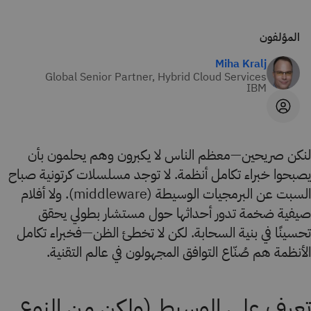
المؤلفون
Miha Kralj
Global Senior Partner, Hybrid Cloud Services
IBM
لنكن صريحين—معظم الناس لا يكبرون وهم يحلمون بأن
يصبحوا خبراء تكامل أنظمة. لا توجد مسلسلات كرتونية صباح
السبت عن البرمجيات الوسيطة (middleware). ولا أفلام
صيفية ضخمة تدور أحداثها حول مستشار بطولي يحقق
تحسينًا في بنية السحابة. لكن لا تخطئ الظن—فخبراء تكامل
الأنظمة هم صُنّاع التوافق المجهولون في عالم التقنية.
تعرف على الوسيط (ولكن من النوع