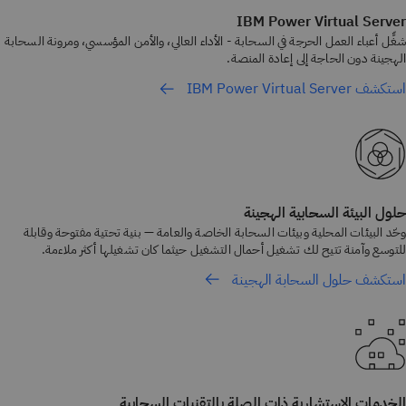
IBM Power Virtual Server
شغِّل أعباء العمل الحرجة في السحابة - الأداء العالي، والأمن المؤسسي، ومرونة السحابة
الهجينة دون الحاجة إلى إعادة المنصة.
استكشف IBM Power Virtual Server
حلول البيئة السحابية الهجينة
وحّد البيئات المحلية وبيئات السحابة الخاصة والعامة — بنية تحتية مفتوحة وقابلة
للتوسع وآمنة تتيح لك تشغيل أحمال التشغيل حيثما كان تشغيلها أكثر ملاءمة.
استكشف حلول السحابة الهجينة
الخدمات الاستشارية ذات الصلة بالتقنيات السحابية