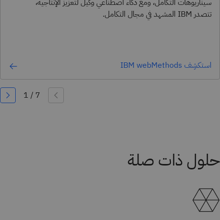
سيناريوهات التكامل، ومع ذكاء اصطناعي وكيل لتعزيز الإنتاجية،
تتصدر IBM المشهد في مجال التكامل.
استكشِف IBM webMethods