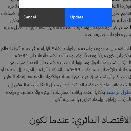
توفرها التقارير المنتظمة والشاملة إحدى طرق المساعدة في تجنب ظاهرة
تقديم حلول زائفة لأزمة المناخ تصرف الانتباه عن العمل الملموس أو الادعاءات
Cancel
Update
المضللة حول الاستدامة والتأثير البيئي. ومن خلال التوثيق المنظم، يمكن
للمستهلكين والحكومات والأطراف المعنية الأخرى اتخاذ قرارات أفضل مبنية
على معلومات جديرة بالثقة.
لكن الامتثال لمجموعة واسعة من قواعد الإبلاغ الإلزامية في جميع أنحاء العالم
يمكن أن يكون مربكًا ومعقدًا. وفد وجد أحد الاستطلاعات أن 81% من
الشركات تستحدث أدوارًا ومسؤوليات جديدة لاستيعاب العدد المتزايد من
متطلبات الإفصاح، بينما ذكرت 99% من الشركات أنها من المرجح إلى حد ما أو
إلى حد كبير أن تستثمر في مزيد من التقنيات والأدوات المتعلقة بإعداد التقارير
البيئية والاجتماعية وحوكمة الشركات.
على سبيل المثال، يتجه البعض إلى
2
يمكنها التقاط بيانات الممارسات البيئية والاجتماعية وحوكمة
حلول برمجية
الشركات وإدارتها وإعداد تقارير بها بسهولة أكبر.
الاقتصاد الدائري: عندما تكون