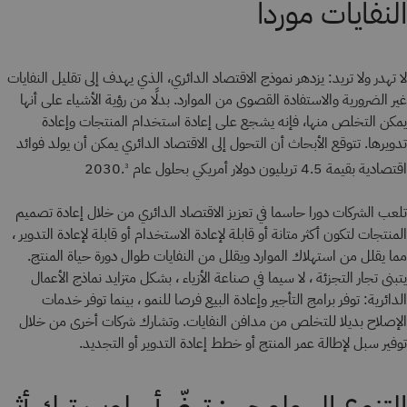
النفايات موردا
لا تهدر ولا تريد: يزدهر نموذج الاقتصاد الدائري، الذي يهدف إلى تقليل النفايات
غير الضرورية والاستفادة القصوى من الموارد. بدلًا من رؤية الأشياء على أنها
يمكن التخلص منها، فإنه يشجع على إعادة استخدام المنتجات وإعادة
تدويرها. تتوقع الأبحاث أن التحول إلى الاقتصاد الدائري يمكن أن يولد فوائد
اقتصادية بقيمة 4.5 تريليون دولار أمريكي بحلول عام 2030.
3
تلعب الشركات دورا حاسما في تعزيز الاقتصاد الدائري من خلال إعادة تصميم
المنتجات لتكون أكثر متانة أو قابلة لإعادة الاستخدام أو قابلة لإعادة التدوير ،
مما يقلل من استهلاك الموارد ويقلل من النفايات طوال دورة حياة المنتج.
يتبنى تجار التجزئة ، لا سيما في صناعة الأزياء ، بشكل متزايد نماذج الأعمال
الدائرية: توفر برامج التأجير وإعادة البيع فرصا للنمو ، بينما توفر خدمات
الإصلاح بديلا للتخلص من مدافن النفايات. وتشارك شركات أخرى من خلال
توفير سبل لإطالة عمر المنتج أو خطط إعادة التدوير أو التجديد.
التنوع البيولوجي: تبنّي أسلوب ترك أثر