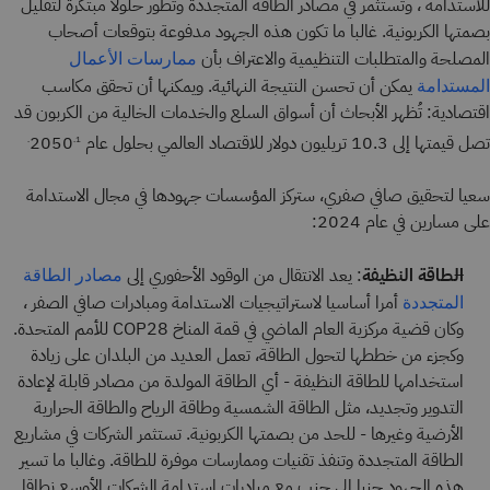
للاستدامة ، وتستثمر في مصادر الطاقة المتجددة وتطور حلولا مبتكرة لتقليل
بصمتها الكربونية. غالبا ما تكون هذه الجهود مدفوعة بتوقعات أصحاب
المصلحة والمتطلبات التنظيمية والاعتراف بأن
ممارسات الأعمال
يمكن أن تحسن النتيجة النهائية. ويمكنها أن تحقق مكاسب
المستدامة
اقتصادية: تُظهر الأبحاث أن أسواق السلع والخدمات الخالية من الكربون قد
تصل قيمتها إلى 10.3 تريليون دولار للاقتصاد العالمي بحلول عام 2050
.1.
سعيا لتحقيق صافي صفري، ستركز المؤسسات جهودها في مجال الاستدامة
على مسارين في عام 2024:
الطاقة النظيفة
: يعد الانتقال من الوقود الأحفوري إلى
مصادر الطاقة
أمرا أساسيا لاستراتيجيات الاستدامة ومبادرات صافي الصفر ،
المتجددة
وكان قضية مركزية العام الماضي في قمة المناخ COP28 للأمم المتحدة.
وكجزء من خططها لتحول الطاقة، تعمل العديد من البلدان على زيادة
استخدامها للطاقة النظيفة - أي الطاقة المولدة من مصادر قابلة لإعادة
التدوير وتجديد، مثل الطاقة الشمسية وطاقة الرياح والطاقة الحرارية
الأرضية وغيرها - للحد من بصمتها الكربونية. تستثمر الشركات في مشاريع
الطاقة المتجددة وتنفذ تقنيات وممارسات موفرة للطاقة. وغالبا ما تسير
هذه الجهود جنبا إلى جنب مع مبادرات استدامة الشركات الأوسع نطاقا