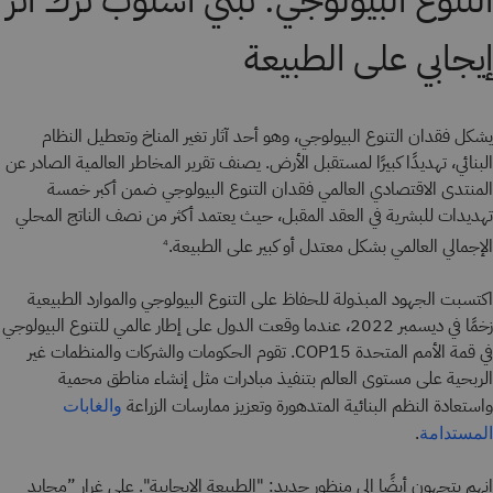
إيجابي على الطبيعة
يشكل فقدان التنوع البيولوجي، وهو أحد آثار تغير المناخ وتعطيل النظام
البنائي، تهديدًا كبيرًا لمستقبل الأرض. يصنف تقرير المخاطر العالمية الصادر عن
المنتدى الاقتصادي العالمي فقدان التنوع البيولوجي ضمن أكبر خمسة
تهديدات للبشرية في العقد المقبل، حيث يعتمد أكثر من نصف الناتج المحلي
الإجمالي العالمي بشكل معتدل أو كبير على الطبيعة.
4
اكتسبت الجهود المبذولة للحفاظ على التنوع البيولوجي والموارد الطبيعية
زخمًا في ديسمبر 2022، عندما وقعت الدول على إطار عالمي للتنوع البيولوجي
في قمة الأمم المتحدة COP15. تقوم الحكومات والشركات والمنظمات غير
الربحية على مستوى العالم بتنفيذ مبادرات مثل إنشاء مناطق محمية
واستعادة النظم البنائية المتدهورة وتعزيز ممارسات الزراعة
والغابات
.
المستدامة
إنهم يتجهون أيضًا إلى منظور جديد: "الطبيعة الإيجابية". على غرار ”محايد