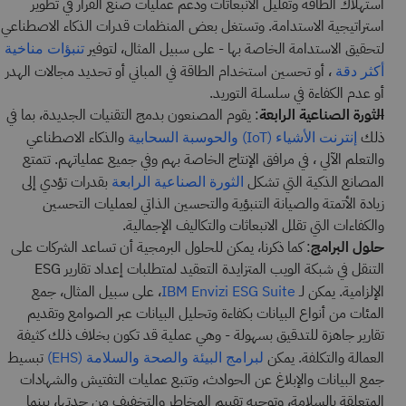
استهلاك الطاقة وتقليل الانبعاثات ودعم عمليات صنع القرار في تطوير
استراتيجية الاستدامة. وتستغل بعض المنظمات قدرات الذكاء الاصطناعي
لتحقيق الاستدامة الخاصة بها - على سبيل المثال، لتوفير
تنبؤات مناخية
، أو تحسين استخدام الطاقة في المباني أو تحديد مجالات الهدر
أكثر دقة
أو عدم الكفاءة في سلسلة التوريد.
الثورة الصناعية الرابعة
: يقوم المصنعون بدمج التقنيات الجديدة، بما في
ذلك
والذكاء الاصطناعي
إنترنت الأشياء (IoT)
والحوسبة السحابية
والتعلم الآلي ، في مرافق الإنتاج الخاصة بهم وفي جميع عملياتهم. تتمتع
المصانع الذكية التي تشكل
بقدرات تؤدي إلى
الثورة الصناعية الرابعة
زيادة الأتمتة والصيانة التنبؤية والتحسين الذاتي لعمليات التحسين
والكفاءات التي تقلل الانبعاثات والتكاليف الإجمالية.
حلول البرامج
: كما ذكرنا، يمكن للحلول البرمجية أن تساعد الشركات على
التنقل في شبكة الويب المتزايدة التعقيد لمتطلبات إعداد تقارير ESG
الإلزامية. يمكن لـ
، على سبيل المثال، جمع
IBM Envizi ESG Suite
المئات من أنواع البيانات بكفاءة وتحليل البيانات عبر الصوامع وتقديم
تقارير جاهزة للتدقيق بسهولة - وهي عملية قد تكون بخلاف ذلك كثيفة
العمالة والتكلفة. يمكن
تبسيط
لبرامج البيئة والصحة والسلامة (EHS)
جمع البيانات والإبلاغ عن الحوادث، وتتبع عمليات التفتيش والشهادات
المتعلقة بالسلامة، وتوجيه تقييم المخاطر والتخفيف من حدتها، بينما