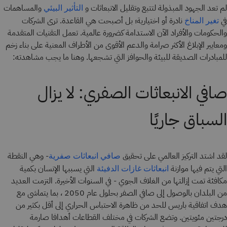
لم تعد الجهود المبذولة لتتبع وتقليل الانبعاثات و
والمساهمات
التأثير البيئي
في
نادرة أو اختيارية؛ بل أصبحت هي القاعدة. ترى الشركات
تغير المناخ
والحكومات والأفراد الآن الاستدامة كضرورة عالمية. تعمل التقنيات المتقدمة
ومعايير الإبلاغ الأكثر صرامة والدعم الأقوى من الأطراف المعنية على بناء زخم
للمبادرات الصديقة للبيئة والحوافز التي تشجعها. وهنا ما يجب مشاهدته:
صافي الانبعاثات الصفري: لا يزال
السباق جاريًا
لقد اشتد التركيز العالمي على تحقيق
- وهي النقطة
صافي انبعاثات صفرية
التي يتم فيها موازنة
التي يسببها الإنسان بكمية
انبعاثات غازات الدفيئة
مكافئة تمت إزالتها من الغلاف الجوي - في السنوات الأخيرة. التزمت العديد
من البلدان بالوصول إلى صافي الصفر بحلول عام 2050 ، بما يتماشى مع
هدف اتفاقية باريس للحد من ظاهرة الاحتباس الحراري إلى أقل بكثير من
درجتين مئويتين. وتضع الشركات في مختلف القطاعات أهدافا صارمة