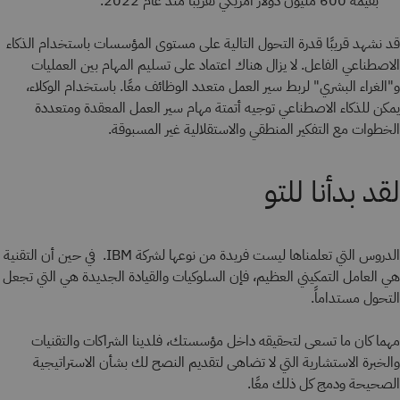
بقيمة 600 مليون دولار أمريكي تقريبًا منذ عام 2022.
قد نشهد قريبًا قدرة التحول التالية على مستوى المؤسسات باستخدام الذكاء
الاصطناعي الفاعل.
لا يزال هناك اعتماد على تسليم المهام بين العمليات
و"الغراء البشري" لربط سير العمل متعدد الوظائف معًا. باستخدام الوكلاء،
يمكن للذكاء الاصطناعي توجيه أتمتة مهام سير العمل المعقدة ومتعددة
الخطوات مع التفكير المنطقي والاستقلالية غير المسبوقة.
لقد بدأنا للتو
الدروس التي تعلمناها ليست فريدة من نوعها لشركة IBM. في حين أن التقنية
هي العامل التمكيني العظيم، فإن السلوكيات والقيادة الجديدة هي التي تجعل
التحول مستداماً.
مهما كان ما تسعى لتحقيقه داخل مؤسستك، فلدينا الشراكات والتقنيات
والخبرة الاستشارية التي لا تضاهى لتقديم النصح لك بشأن الاستراتيجية
الصحيحة ودمج كل ذلك معًا.