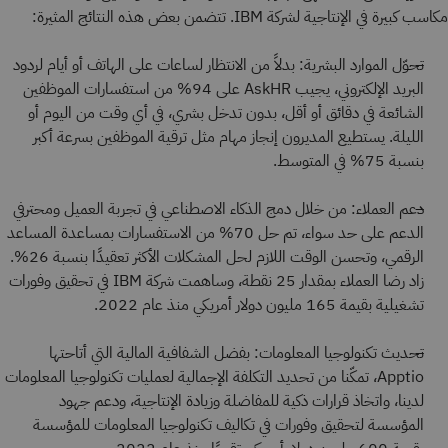
مكاسب كبيرة في الإنتاجية لشركة IBM. تتضمن بعض هذه النتائج المثيرة:
تحوّل الموارد البشرية: بدلاً من الانتظار لساعات على الهاتف أو أيام لردود
البريد الإلكتروني، يجيب AskHR على 94% من استفسارات الموظفين
الشائعة في دقائق أو أقل، بدون تدخل بشري، في أي وقت من اليوم أو
الليلة. يستطيع المديرون إنجاز مهام مثل ترقية الموظفين بسرعة أكبر
بنسبة 75% في المتوسط.
دعم العملاء: من خلال دمج الذكاء الاصطناعي في تجربة العميل ومحترفي
الدعم على حد سواء، تم حل 70% من الاستفسارات بمساعدة المساعد
الرقمي، وتحسن الوقت اللازم لحل المشكلات الأكثر تعقيدًا بنسبة 26%.
زاد رضا العملاء بمقدار 25 نقطة، وساهمت شركة IBM في تحقيق وفورات
تشغيلية بقيمة 165 مليون دولار أمريكي منذ عام 2022.
تحديث تكنولوجيا المعلومات: بفضل الشفافية المالية التي أتاحتها
Apptio، تمكّنا من تحديد التكلفة الإجمالية لعمليات تكنولوجيا المعلومات
لدينا، واتخاذ قرارات ذكية للمفاضلة وزيادة الإنتاجية، ودعم جهود
المؤسسة لتحقيق وفورات في تكاليف تكنولوجيا المعلومات للمؤسسة