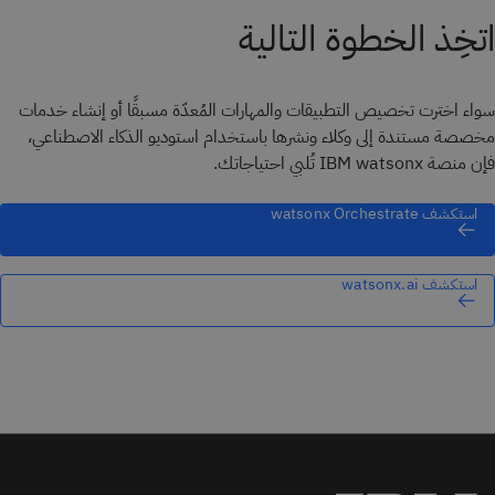
اتخِذ الخطوة التالية
سواء اخترت تخصيص التطبيقات والمهارات المُعدّة مسبقًا أو إنشاء خدمات
مخصصة مستندة إلى وكلاء ونشرها باستخدام استوديو الذكاء الاصطناعي،
فإن منصة IBM watsonx تُلبي احتياجاتك.
استكشف watsonx Orchestrate
استكشف watsonx.ai