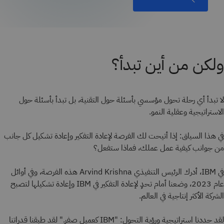
ولكن من أين تبدأ؟
لا تبدأ أي رحلة تحول مؤسسي بأسئلة حول التقنية، بل تبدأ بأسئلة حول
الاستراتيجية وعقلية النمو.
في هذا السياق: إذا أتيحت لك الفرصة لإعادة التفكير وإعادة تشكيل كل جانب
من جوانب كيفية عمل عملك، فماذا ستفعل؟
في IBM، أدرك الرئيس التنفيذي Arvind Krishna هذه الفرصة، وفي أوائل
عام 2023، وضعنا أمام تحدٍ لإعادة التفكير في IBM وإعادة تشكيلها لتصبح
الشركة الأكثر إنتاجية في العالم.
لقد حددنا استراتيجية ورؤية التحول: "IBM كعميل صفر." لقد طبقنا قدراتنا