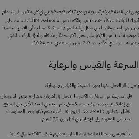
ومن ثم، أتمتة المهام اليدوية ودمج الذكاء الاصطناعي في كل مكان
. باستخدام
أدواتنا الرائدة للذكاء الاصطناعي والأتمتة من IBM watsonx
، نساعد على
©
تعزيز مهارات موظفينا من خلال إزالة المهام المتكررة. مما يمكّن القوى العاملة
الموهوبة لدينا من التركيز على عمل أكثر تحديًا ومكافأة وتأثيرًا بالوقت الذي
يوفرونه — والذي قُدِّرَ بنحو 3.9 مليون ساعة في عام 2024.
السرعة والقياس والرعاية
يتميز إطار العمل لدينا بميزة السرعة والقياس والرعاية.
تأتي
السرعة
من سباقات الأشواط. نعمل في أشواط مشاريع مدتها أسبوعان
مع إعادة تقييم ومعايرة مستمرة حتى يتم البدء في الحد الأدنى من المنتج
القابل للتطبيق (MVP). هذا النهج نقل قدرة دعم تكنولوجيا المعلومات
لدينا من المفهوم إلى الإطلاق في أقل من 100 يوم.
بدأ
القياس
بالمقارنة المعيارية الخارجية لفهم شكل "الأفضل في فئته".