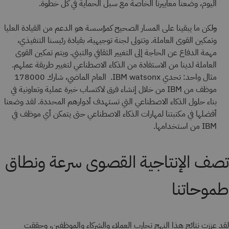
اليوم، وضعنا معاييرنا الخاصة مع سبل الحماية في كل خطوة.
ولكن ما يبقينا على المسار الصحيح كمؤسسة هو
الدعم من القيادة العليا
وتمكين القوى العاملة. وتتولى لجنة توجيهية، بقيادة رئيسنا التنفيذي،
مهمة الدفاع عن الحاجة إلى التغيير الثقافي والتبني. ويتم تمكين القوى
العاملة لدينا من الاستفادة من الذكاء الاصطناعي لتغيير طريقة عملهم.
مثال واحد: تحدي IBM watsonx. العام الماضي، شارك 178000
موظف من IBM من خلال إنشاء فرق لاكتساب خبرة عملية وتعاونية في
بناء حلول الذكاء الاصطناعي التي تستهدف أدوارهم المحددة. لقد وضعنا
أفضلها في مكتبتنا لمهارات الذكاء الاصطناعي حتى يتمكن أي موظف في
IBM من استخدامها.
تصف الإنتاجية القصوى سرعة ونطاق
طموحاتنا
لقد عززت نتائج هذا النهج تجارب العملاء والشركاء والموظفين، وحققت