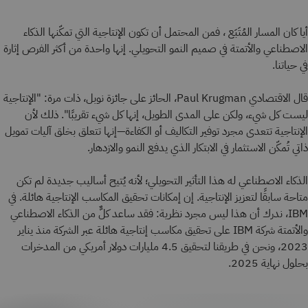
أيا كان المسار المُتَبَع ، فمن المحتمل أن تكون الإنتاجية التي تمكّنها الذكاء
الاصطناعي والأتمتة في صميم النمو التحويلي. إنها واحدة من أكثر الفرص إثارة
في حياتنا.
قال الاقتصادي Paul Krugman، الحائز على جائزة نوبل، ذات مرة: "الإنتاجية
ليست كل شيء، ولكن على المدى الطويل، إنها كل شيء تقريبًا". ذلك لأن
الإنتاجية تتعدى مجرد توفير التكاليف أو الكفاءة—إنها تتعلق بخلق آليات تمويل
ذاتي تُمكّن الاستثمار في الابتكار الذي يدفع النمو والازدهار.
الذكاء الاصطناعي له هذا التأثير التحويلي؛ لأنه يُتيح أساليب جديدة لم تكن
متاحة سابقًا لتعزيز الإنتاجية. إن إمكانات تحقيق المكاسب الإنتاجية هائلة. في
IBM، ندرك أن هذا ليس مجرد نظرية: فقد ساعد كلٌّ من الذكاء الاصطناعي
والأتمتة شركة IBM على تحقيق مكاسب إنتاجية هائلة عبر الشركة منذ يناير
2023، ونحن في طريقنا لتحقيق 4.5 مليارات دولار أمريكي من المدخرات
بحلول نهاية 2025.