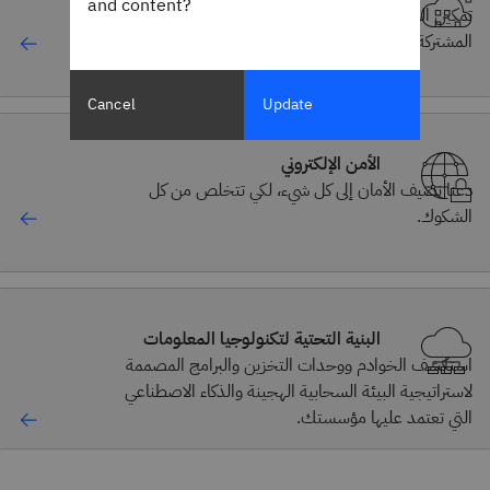
and content?
تمكين الوصول السريع عند الطلب إلى الموارد والبيانات
المشتركة المعالجة بالحاسب.
Cancel
Update
الأمن الإلكتروني
دعنا نضيف الأمان إلى كل شيء، لكي تتخلص من كل
الشكوك.
البنية التحتية لتكنولوجيا المعلومات
استكشف الخوادم ووحدات التخزين والبرامج المصممة
لاستراتيجية البيئة السحابية الهجينة والذكاء الاصطناعي
التي تعتمد عليها مؤسستك.