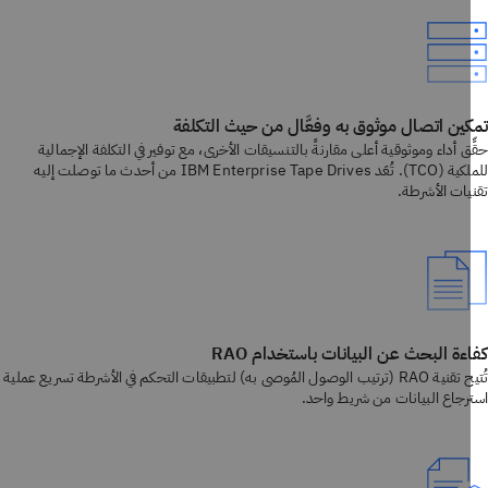
ين اتصال موثوق به وفعَّال من حيث التكلفة
ق أداء وموثوقية أعلى مقارنةً بالتنسيقات الأخرى، مع توفير في التكلفة الإجمالية
للملكية (TCO). تُعَد IBM Enterprise Tape Drives من أحدث ما توصلت إليه
يات الأشرطة.
ءة البحث عن البيانات باستخدام RAO
تُتيح تقنية RAO (ترتيب الوصول المُوصى به) لتطبيقات التحكم في الأشرطة تسريع عملية
رجاع البيانات من شريط واحد.