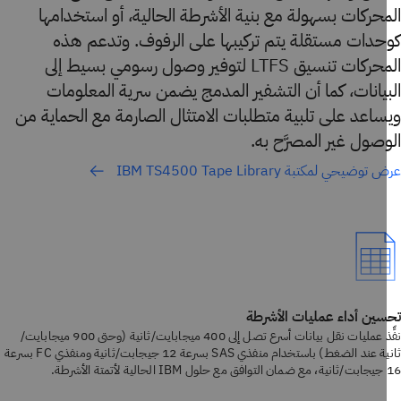
حركات بسهولة مع بنية الأشرطة الحالية، أو استخدامها
حدات مستقلة يتم تركيبها على الرفوف. وتدعم هذه
المحركات تنسيق LTFS لتوفير وصول رسومي بسيط إلى
يانات، كما أن التشفير المدمج يضمن سرية المعلومات
اعد على تلبية متطلبات الامتثال الصارمة مع الحماية من
صول غير المصرَّح به.
وضيحي لمكتبة IBM TS4500 Tape Library
ين أداء عمليات الأشرطة
نفِّذ عمليات نقل بيانات أسرع تصل إلى 400 ميجابايت/ثانية (وحتى 900 ميجابايت/
ثانية عند الضغط) باستخدام منفذي SAS بسرعة 12 جيجابت/ثانية ومنفذي FC بسرعة
.