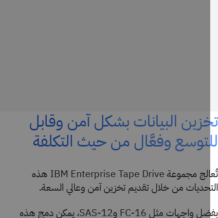
زين البيانات بشكل آمن وقابل
توسع وفعَّال من حيث التكلفة
تُعالج مجموعة IBM Enterprise Tape Drive هذه
تحديات من خلال تقديم تخزين آمن وعالي السعة.
بفضل واجهات مثل FC-16 وSAS-12، يمكن دمج هذه