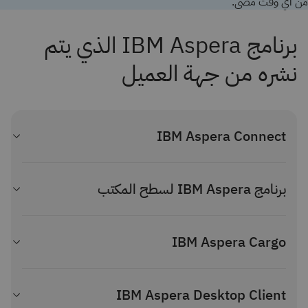
من أي وقت مضى.
برنامج IBM Aspera الذي يتم
نشره من جهة العميل
IBM Aspera Connect
بادر الآن بتنزيل macOS
بادر الآن بتنزيل Windows
برنامج IBM Aspera لسطح المكتب
بادر الآن بتنزيل Linux
بادر الآن بتنزيل Chrome
نزّله الآن
بادر الآن بتنزيل Firefox
عرض الوثائق
IBM Aspera Cargo
بادر الآن بتنزيل إضافات لأجهزة الحافة
عرض الوثائق
نزّله الآن
اختبار الاتصال
عرض الوثائق
عرض جميع أدوات التثبيت
IBM Aspera Desktop Client