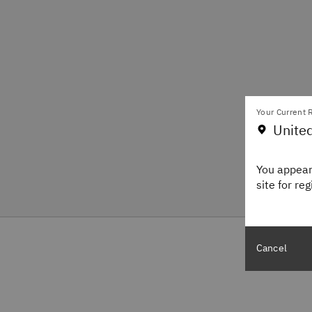
Your Current R
United
You appear
site for re
Cancel