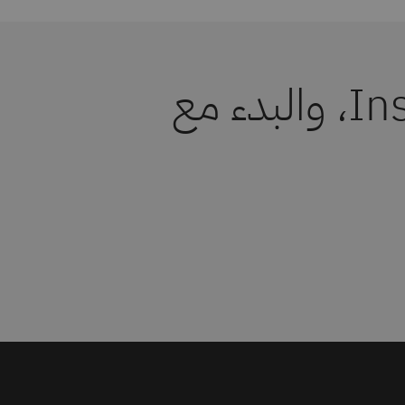
تعرف على ما الجديد في السحابة، وقيمة InstructLab، والبدء مع