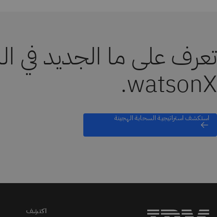
watsonX.
استكشف استراتيجية السحابة الهجينة