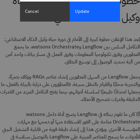
خطوة كبيرة إلى الأمام في دورة حياة
Cancel
Update
وكيل الذكاء الاصطناعي
يُعد هذا الإعلان خطوة كبيرة إلى الأمام في دورة حياة وكيل الذكاء الاصطناعي:
التكامل السلس بين Langflow وwatsonx Orchestrate، ما يجمع
المطورين وفرق تكنولوجيا المعلومات وفرق العمل في مسار بيانات واحد آمن
من آلية تحديد الوصول إلى توسيع النطاق.
يجعل Langflow من السهل للمطورين إنشاء عناصر RAGs ووكلاء بصريًا،
والتجربة محليًا والقيام بالتنقل بسرعة. فالمطوّرون على دراية بالبيئة بالفعل، ما
يجعلها امتدادًا طبيعيًا لسلسلة أدواتهم، بينما يفتح التكامل المزيد من القدرات
الدقيقة وقدرات تصحيح الأخطاء.
أيًا كان ما تقوم ببنائه في Langflow يصبح أداة داخل watsonx
Orchestrate متاحة على الفور للاستفادة منها أو دمجها مع مهارات
المؤسسة الأخرى. ويؤدي هذا إلى إنشاء طبقة قوية من قابلية التشغيل البيني
للأدوات، ما يسمح للعناصر المبنية على Langflow بالتوصيل بسلاسة في