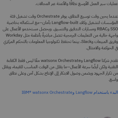
عمليات سير العمل الأوسع نطاقًا والأتمتة عبر المجالات.
عندما يحين وقت توسيع النطاق، يوفر Orchestrate وقت تشغيل فئة
المؤسسات لتشغيل وكلاء Langflow-built بأمان—مع استكماله بخاصية
SSO وRBAC ومسارات التدقيق والتنسيق. ويحصل مستخدمو الأعمال على
واجهة خالية من التعليمات البرمجية تتصل مباشرةً بأنظمة مثل Workday
وفريق المبيعات وSlack، بينما تحتفظ تكنولوجيا المعلومات بالتحكم المركزي
في الحوكمة والامتثال.
تقدم شركتا Langflow وwatsonx Orchestrate
معًا ليس فقط الكفاءة
التقنية ولكن أيضًا سرعة الأعمال—ما يقلل من الوقت المناسب للقيمة، ويقلل
من تكرار الجهود ويضمن وصول الابتكار إلى الإنتاج بشكل آمن وعلى نطاق
واسع.
البدء باستخدام Langflow وIBM® watsonx Orchestrate