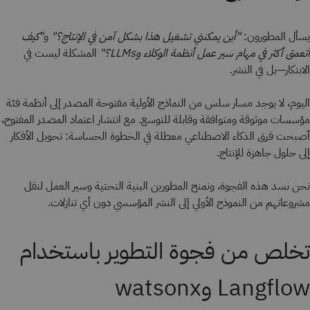
يسأل المطورون:
"أين يمكنني تشغيل هذا بشكل آمن في الإنتاج؟"
و
"كيف
أتعمق أكثر في مهام سير عمل أنظمة الوكلاء وLLMs؟"
المشكلة ليست في
الابتكار—بل في النشر.
اليوم، لا يوجد مسار سلس من النماذج الأولية مفتوحة المصدر إلى أنظمة فئة
مؤسسات موثوقة ومتوافقة وقابلة للتوسع. مع انتشار اعتماد المصدر المفتوح،
أصبحت فرق الذكاء الاصطناعي معطلة في الخطوة الحساسة: تحويل الأفكار
إلى حلول جاهزة للإنتاج.
نحن نسد هذه الفجوة، ونمنح المطورين البنية التحتية وسير العمل لنقل
مشروعاتهم من النموذج الأولي إلى النشر المؤسسي دون أي تنازلات.
تخلص من فجوة التطوير باستخدام
Langflow وwatsonx