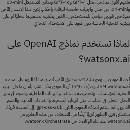
تقديم أقوى نماذجها، مثل GPT-4 وGPT-4o ونماذج الاستدلال o3-mini
وo4-mini، من خلال واجهات خاضعة للرقابة بإحكام. يُتيح هذا الإصدار الأخير
نموذجين قويين مباشرةً للمستخدمين، الذين يمكنهم تشغيلهما محليًا أو على
بنيتهم التحتية الخاصة دون قيود على الاستخدام التجاري.
لماذا تستخدم نماذج OpenAI على
watsonx.ai؟
أحد النموذجين، وهو gpt-oss-120b الأكبر، أصبح متاحًا اليوم على منصة
IBM watsonx.ai. وصرَّحت IBM أن النموذج يمكن نشره بأمان داخل البنية
التحتية للمؤسسات، وتخصيصه باستخدام البيانات الداخلية، ودمجه في سير
العمل الفعلي في صناعات مثل الرعاية الصحية، والخدمات المالية، والدعم
القانوني. كما ستتم إضافة النموذج الثاني، gpt-oss-20b، إلى المنصة قريبًا.
ستتمكن فرق التطوير قريبًا أيضًا من الاستفادة من هذه النماذج من
watsonx.ai عند بناء الوكلاء داخل watsonx Orchestrate.