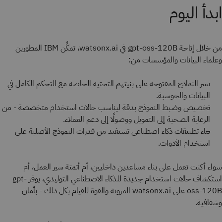
ابدأ اليوم
من خلال إتاحة gpt-oss-120B في watsonx.ai، تمكِّن IBM المطورين
وعلماء البيانات والمؤسسات من:
نشر النماذج المفتوحة على بنيتهم التحتية الخاصة مع التحكم الكامل في
البيانات والحوسبة.
تخصيص وضبط النموذج بدقة ليناسب حالات استخدام متخصصة - من
الرعاية الصحية إلى التمويل ووصولًا إلى دعم العملاء.
بناء تطبيقات ذكاء اصطناعي تستفيد من قدرات النموذج الأصلية على
استخدام الأدوات.
سواء أكنت تعمل على بناء مساعدين داخليين، أم أتمتة سير العمل، أم
استكشاف حالات استخدام جديدة للذكاء الاصطناعي التوليدي، يوفر gpt-
oss-120B على watsonx.ai المرونة والقوة للقيام بكل ذلك - بأمان
وشفافية.