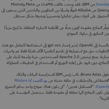
من IBM، فقد وجدت عائلات LLaMA من Meta وMistral
Granite
وQwen من Alibaba قبولًا واسعًا بين المطورين والباحثين الذين يسعون إلى
الحصول على أدوات يمكن تدقيقها وتحسينها ونشرها بشكل مستقل.
توفِّر النماذج مفتوحة الوزن بديلًا عن الأنظمة التجارية المغلقة، ما يُتيح مزيدًا
من التدقيق في سلوك النموذج.
بالنسبة إلى OpenAI، يُشير إصدار gpt-oss إلى استعدادها للتعامل مع هذه
التطورات، حتى مع استمرارها في تقديم أنظمتها الأكثر تقدمًا فقط عبر واجهات
تجارية. يمنح ترخيص Apache 2.0 المستخدمين حرية واسعة للبناء على
النماذج، دون قيود على إعادة التوزيع أو الاستخدام في التطبيقات المملوكة.
يقول Bruno Aziza، نائب رئيس IBM لاستراتيجية البيانات والذكاء
الاصطناعي والتحليلات، في حلقة حديثة من
بودكاست
Mixture of
: "المستقبل هجين". "لن يكون هناك نموذج واحد يحكم الجميع،
Experts
ولن تكون النماذج كلها مغلقة أو مفتوحة فقط. ستحصل المؤسسة على
كليهما".