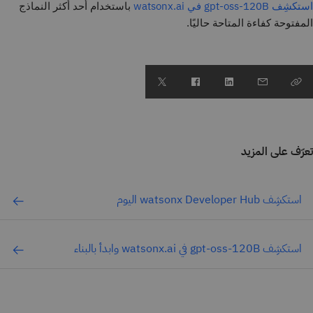
استكشِف gpt-oss-120B في watsonx.ai
باستخدام أحد أكثر النماذج
المفتوحة كفاءة المتاحة حاليًا.
تعرّف على المزيد
استكشِف watsonx Developer Hub اليوم
استكشِف gpt-oss-120B في watsonx.ai وابدأ بالبناء