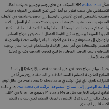
تمكِّن IBM
الشركات من تطوير ونشر وتوسيع تطبيقات الذكاء
watsonx.ai
الاصطناعي على منصة تطوير موحَّدة. فهي تمنح المطورين المرونة وخيارات
متعددة لتخصيص نموذج الأساس، والوصول إلى مجموعة واسعة من الأدوات
الجاهزة والمخصصة والمفتوحة المصدر، والاستفادة من أطر العمل الرائدة،
واستخدام خيارات النشر الهجينة للسحابة والبنية التحتية المحلية، ما يُتيح
التجربة السريعة وتسريع تحقيق القيمة للأعمال. لتخصيص نموذج الأساس،
والوصول إلى مجموعة واسعة من الأدوات الجاهزة والمخصصة والمفتوحة
المصدر، والاستفادة من أطر العمل الرائدة، واستخدام خيارات النشر الهجينة
للسحابة والبنية التحتية المحلية، ما يُتيح التجربة السريعة وتسريع تحقيق
القيمة للأعمال.
يضيف توافر نموذج gpt-oss على watsonx.ai خيارًا إضافيًا إلى قائمة
النماذج المفتوحة المتنامية المستضافة على المنصة، ما يوفر مزيدًا من
الخيارات للفرق التي تبني الوكلاء في watsonx Orchestrate. من خلال توفير
، بما في ذلك
إمكانية الوصول إلى النماذج المفتوحة الرائدة في watsonx
نماذج الجهات الخارجية مثل Meta وMistral ونموذج Granite من IBM،
يهدف ذلك إلى تعزيز ثقافة التعاون والمرونة للعملاء الذين ينشرون الذكاء
الاصطناعي التوليدي.