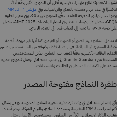
نشرت OpenAI نتائج مؤشرات قياسية تُظهر أن النموذج الأكبر يقدِّم أداءً
تنافسيًا في عدة مهام متعلقة بالتفكير والرياضيات. وفي
،
مؤشر MMLU
وهو اختبار قياسي للمعرفة العامة، حقَّق النموذج درجة 90. وفي معيار العلوم
GPQA، حصل على درجة 80.1. وفي اختبار الرياضيات AIME 2025، حصل
على درجة 97.9، ما يُشير إلى قدرات قوية في التفكير الرمزي.
لا تشمل النماذج فهم الصور أو الصوت أو الفيديو، كما أنها غير مزودة بأنظمة
تصفية المحتوى أو المراقبة. فهي نصية فقط، ويُتوقع من المستخدمين تطبيق
التدابير الوقائية بأنفسهم وفقًا لكيفية نشر النماذج. يمكن للمستخدمين
الاستفادة من Granite Guardian إلى جانب gpt-oss ليعمل كنموذج حماية
يساعد على اكتشاف المخاطر في الطلبات والاستجابات.
طفرة النماذج مفتوحة المصدر
يأتي إصدار gpt-oss في وقت تزداد فيه شعبية النماذج المفتوحة، ويعزز بشكل
أكبر استراتيجية IBM المفتوحة ومتعددة النماذج، والتزام الشركة بتوفير أحدث
تقنيات الذكاء الاصطناعي لكلٍّ من المطورين ومستخدمي الأعمال. مثل