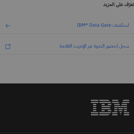
تعرّف على المزيد
استكشف IBM® Data Gate
سجل لحضور الندوة عبر الإنترنت القادمة