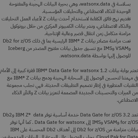
بسلاسة في watsonx.data، وهي بحيرة البيانات الهجينة والمفتوحة
الوحيدة للذكاء الاصطناعي والتحليلات المؤسسية.
تقديم نهج فائق الكفاءة لاستخدام أحدث بيانات Z لأعباء العمل التحليلات
والذكاء الاصطناعي، ونشر بيانات الكمبيوتر المركزي من خلال بروتوكول
مزامنة متكامل زمن انتقال قصير وعالية الإنتاجية.
تمت مزامنة مصادر بيانات IBM® Z الرئيسية بما في ذلك Db2 for z/OS
وVSAM وIMS مع تنسيق جدول بيانات مفتوح المصدر من Iceberg
للوصول إليها بواسطة watsonx.data.
تعتبر بوابة بيانات IBM® Data Gate for watsonx 1.2 قفزة كبيرة إلى الأمام
في مهمتنا لتحسين الوصول إلى السحابة الهجينة ودمج بيانات IBM® Z مع
التقنيات المتطورة في إطار تصميم التطبيقات الحديثة. فهي تجلب مجموعة
من الميزات والتحسينات الجديدة المصممة لتعزيز بيانات Z والتآزر الذكاء
الاصطناعي.
تعد Data Gate for z/OS 3.2 خدمة أساسية توفر IBM Z® data وDb2
for z/OS وVSAM وIMS إلى Data Gate for watsonx . كما أنها توفر
بيانات متزامنة من Db2 for z/OS إلى أهداف Db2 المحسنة على IBM
Cloud Pak for Data. يجلب الوصول عالي السرعة إلى البيانات المدمجة من