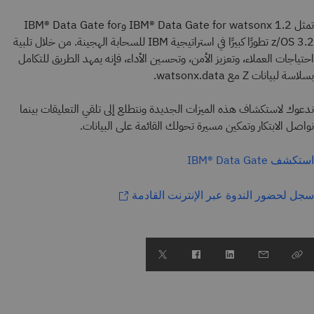
تمثل IBM® Data Gate for watsonx 1.2 وIBM® Data Gate for
z/OS 3.2 تطورًا كبيرًا في استراتيجية IBM للسحابة الهجينة. من خلال تلبية
احتياجات العملاء، وتعزيز الأمن، وتحسين الأداء، فإنه يمهد الطريق للتكامل
بسلاسة لبيانات Z مع watsonx.data.
ندعوك لاستكشاف هذه الميزات الجديدة ونتطلع إلى تلقي التعليقات بينما
نواصل الابتكار وتمكين مسيرة تحولك القائمة على البيانات.
استكشف IBM® Data Gate
سجل لحضور الندوة عبر الإنترنت القادمة