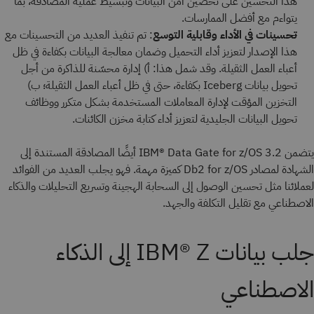
هذا التحسين على تحصين أمن البيانات وتبسيط عملية المصادقة، بما
يتواءم مع أفضل الممارسات.
تحسينات في الأداء وقابلية التوسع
: تم تنفيذ العديد من التحسينات مع
هذا الإصدار لتعزيز أداء التحميل وضمان معالجة البيانات بكفاءة في ظل
أعباء العمل الثقيلة. وقد شمل هذا: أ) إدارة محسّنة للذاكرة من أجل
تحويل بيانات Iceberg بكفاءة، حتى في ظل أعباء العمل الثقيلة؛ ب)
التخزين المؤقت لإدارة المعاملات المستخدمة بشكل متكرر ووظائف
تحويل البيانات الجليدية لتعزيز أداء كتابة مخزن الكائنات.
يتضمن IBM® Data Gate for z/OS 3.2 أيضًا المصادقة المستندة إلى
الشهادة لمصادر Db2 for z/OS كميزة مهمة. فهو يجلب العديد من الفوائد
لعملائنا مثل تحسين الوصول إلى السحابة الهجينة وتسريع التحليلات والذكاء
الاصطناعي مع تقليل التكلفة والجهد.
جلب بيانات IBM® Z إلى الذكاء
الاصطناعي