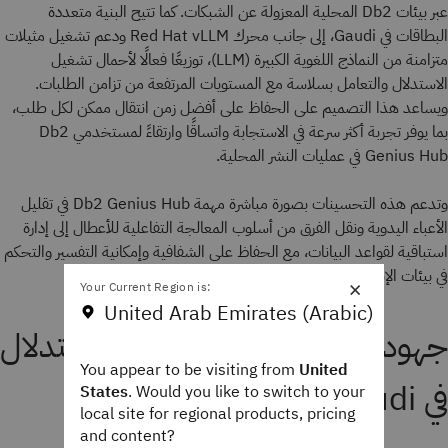
عبر بيئات Db2 المحلية المعزولة عن الشبكات. كما تتيح البنية متعددة
البطاقات في Gaudi، إلى جانب محرك Red Hat vLLM ودعم تشغيل مثيلات
متزامنة من النماذج اللغوية الكبيرة (LLM)، توزيعًا فعالًا لأحمال تشغيل
الاستدلال والتعامل بسلاسة مع المستويات المرتفعة من تزامن الطلبات.
ويساعد هذا التصميم على الحفاظ على أفضل زمن انتقال ممكن لكل طلب،
بما يوفر تجربة أكثر سرعة في الاستجابة واتساقًا وارتقاءً لمستخدمي Db2
Genius Hub في عمليات النشر المحلية.
وتدعم هذه التحسينات بصورة مباشرة مهمة Db2 Genius Hub في تقليل
الأعباء اليدوية ونقل الفرق من أسلوب المعالجة التفاعلية للأعطال إلى إدارة
استباقية لقواعد البيانات، مع الحفاظ على الشفافية وإمكانية التفسير والتحكم
في بيئات الإنتاج.
×
Your Current Region is:
United Arab Emirates (Arabic)
جهود تعاونية لتقييم قدرات الاستدلال
You appear to be visiting from
United
في Gaudi وتطويرها
States
. Would you like to switch to your
local site for regional products, pricing
and content?