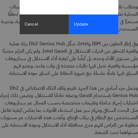
ويتطلب تقديم تجربة موثوقة وعالية الجودة للذكاء الاصطناعي في البيئات
المحلية تعاونًا وثيقًا عبر مختلف الطبقات التقنية والفرق. كما يتطلب تحققًا
مستمرًا في ضوء أحمال التشغيل الفعلية، ومستويات التزامن الحقيقية، وتجربة
Cancel
Update
المستخدم الواقعية.
وفي إطار التعاون بين IBM وIntel، شكّل Db2 Genius Hub بيئة عملية
واقعية للتحقق من قدرات الاستدلال في Intel Gaudi. ولم يكن التركيز منصبًا
على مستوى الأداء وحده، بل أيضًا على كيفية أداء الاستدلال في سيناريوهات
مؤسسية واقعية، تصل فيها طلبات متعددة في وقت واحد، ويغدو فهم
السياق فيها عاملًا حاسمًا، مع ضرورة الحفاظ على اتساق جودة الاستجابة.
وشمل جزء أساسي من هذا الجهد تقييم وكلاء الذكاء الاصطناعي في Db2
Genius Hub باستخدام Gaudi بوصفه خادمًا للاستدلال. وتضمن ذلك إجراء
اختبارات إجهاد شاملة وتقييمات متخصصة بحسب المجال عبر سيناريوهات
مثل البحث السياقي ومهام سير عمل استدعاء الأدوات، بما يعكس كيفية تفاعل
المستخدمين مع النظام في بيئات الإنتاج. ونُفذت هذه الاختبارات عبر مستويات
متفاوتة من التزامن لفهم مدى محافظة أداء الاستدلال وجودة الاستجابة على
مستواهما تحت الضغط.