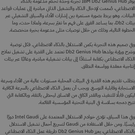
يوفر IBM Db2 Genius Hub تجربة وحدة تحكم مدعومة بالذكاء
الاصطناعي، صُممت لإدخال الذكاء والتشغيل الذاتي مباشرة إلى عمليات قواعد
البيانات. وهو يربط بصورة مستمرة بين إشارات الأداء والسياق التشغيلي عبر
بيئات Db2، بما يساعد الفرق على فهم ما تغيّر بسرعة، ولماذا حدث، وما
الخطوة التالية، وذلك من خلال توصيات مثلى مدعومة بخبرة متخصصة.
وفي صميم هذه التجربة يكمن الاستدلال بالذكاء الاصطناعي. فكل توصية
وشرح ورؤية يولدها Db2 Genius Hub تعتمد على القدرة على تشغيل نماذج
الذكاء الاصطناعي بكفاءة استنادًا إلى بيانات تشغيلية مباشرة، وغالبًا عبر بيئات
إنتاجية معقدة وواسعة النطاق.
يتطلب تقديم هذه القدرة في البيئات المحلية مستويات عالية من الأداء وسرعة
الاستجابة وقابلية التوسع. ويجب أن يعمل الذكاء الاصطناعي بالسرعة الكافية
ليكون قابلًا للتنفيذ، وبالقدر الكافي من الاتساق ليحظى بالثقة، وبالكفاءة التي
تتيح دمجه بسلاسة في البنية التحتية المؤسسية القائمة.
وفي هذا السياق، تؤدي خوادم الاستدلال المعتمدة على Intel Gaudi دورًا
رئيسيًا. ومن خلال الاستفادة من Gaudi لتسريع أحمال تشغيل الاستدلال
بالذكاء الاصطناعي، يعزز Db2 Genius Hub طريقة عمل الذكاء الاصطناعي