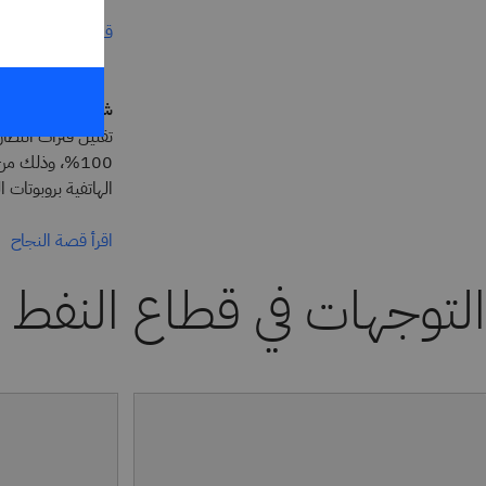
قراءة قصة العميل
شركة Towngas
تقليل فترات انتظار
100%، وذلك م
الهاتفية بروبوتات ا
اقرأ قصة النجاح
التوجهات في قطاع النفط و