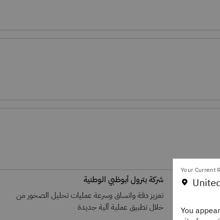
Your Current R
شركة بترول أبوظبي الوطنية
United
سلاسل توريد
تعزيز دقة واتساق وسرعة عمليات تحليل الصخور من
موارد
خلال تطبيق عملية آلية جديدة
You appear