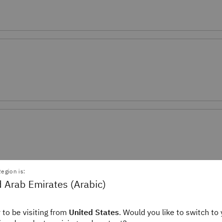
egion is:
شركة Neste
 Arab Emirates (Arabic)
زيادة إنتاج الوقود المتجدد باستخدام 
ستدام من خلال منصة تحسين
مرنة قائمة على منصة عالمية لتخطيط 
 to be visiting from
United States
. Would you like to switch to 
المؤسسات (ERP)