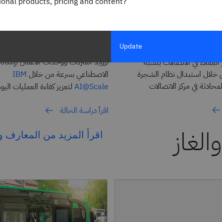
gional products, pricing and content?
اقرأ قصة النجاح
Update
شركة Wintershall Dea
تزويد الشركات ووحدات الأعمال بإمكانات
 العملاء في الاتصالات بنسبة
ن خلال استبدال نظام الشجرة
الاصطناعي بسرعة من خلال
IBM
لمحادثة في مركز الاتصالات
لتعزيز كفاءة العمليات اليو
AI@Scale
اقرأ دراسة الحالة
الغاز
اقرأ المزيد من المعارف و