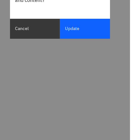
and content?
Cancel
Update