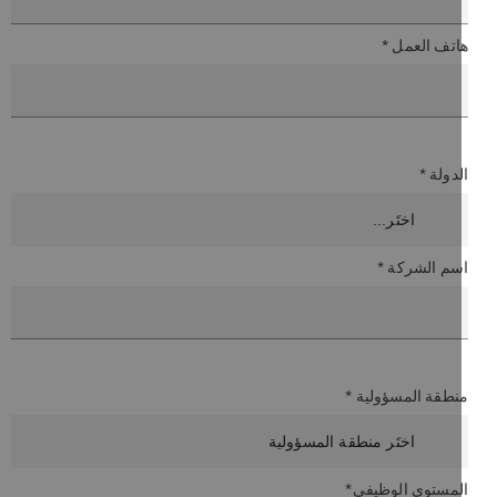
اتف العمل *
دولة *
سم الشركة *
نطقة المسؤولية *
لمستوى الوظيفي*