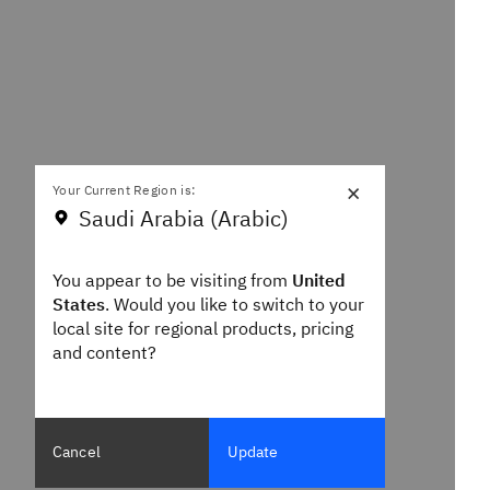
×
Your Current Region is:
Saudi Arabia (Arabic)
You appear to be visiting from
United
States
. Would you like to switch to your
local site for regional products, pricing
and content?
Cancel
Update