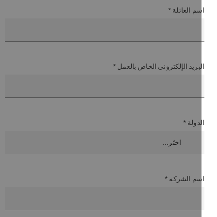
م العائلة *
بريد الإلكتروني الخاص بالعمل *
دولة *
سم الشركة *