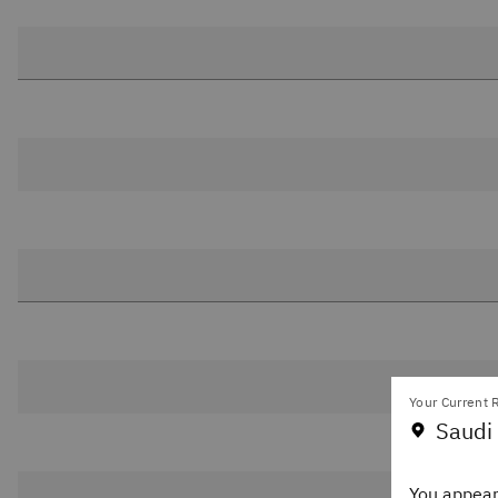
Your Current R
Saudi 
You appear