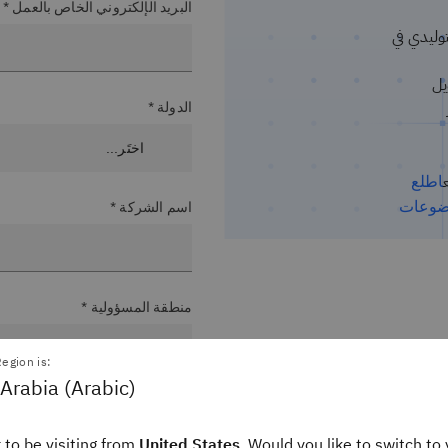
البريد الإلكتروني الخاص بالعمل *
وليدي في
ى تحويل
الدولة *
اطلع
ضوعات
اسم الشركة *
منطقة المسؤولية *
egion is:
Arabia (Arabic)
المستوى الوظيفي*
 to be visiting from
United States
. Would you like to switch to 