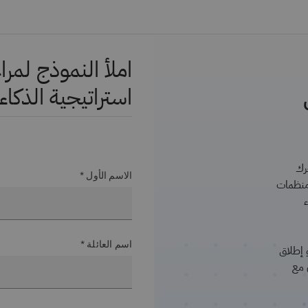
املأ النموذج لم
استراتيجية الذكا
حرك
الاسم الأول *
 منظمات
اسم العائلة *
 إطلاق
 مع