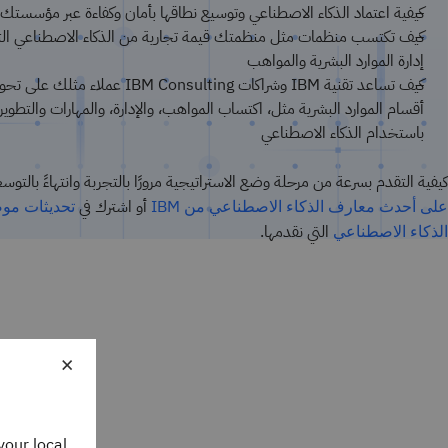
كيفية اعتماد الذكاء الاصطناعي وتوسيع نطاقها بأمان وكفاءة عبر مؤسستك
كيف تكتسب منظمات مثل منظمتك قيمة تجارية من الذكاء الاصطناعي الت
إدارة الموارد البشرية والمواهب
كيف تساعد تقنية IBM وشراكات IBM Consulting عملاء مثلك عل
أقسام الموارد البشرية مثل، اكتساب المواهب، والإدارة، والمهارات والتطوير
باستخدام الذكاء الاصطناعي
كيفية التقدم بسرعة من مرحلة وضع الاستراتيجية مرورًا بالتجربة وانتهاءً بالتوسع
أو اشترك في
على أحدث معارف الذكاء الاصطناعي من IBM
تحديثات مو
التي نقدمها.
الذكاء الاصطناعي
×
your local