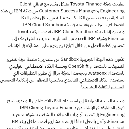
تعاونت شركة Toyota Finance بشكل وثيق مع فريقي Client
Engineering وCustomer Success Manager من شركة IBM في هذه
المبادرة، بهدف تحسين الكفاءة التشغيلية من خلال تطوير الذكاء
الاصطناعي التوليدي وتقييمه في بيئة IBM Cloud Sandbox.
وبمجرد إنشاء بيئة IBM Cloud Sandbox، نفذت شركة Toyota
Finance وشركة IBM العديد من المشاريع التجريبية التي تهدف إلى
تحسين كفاءة العمل من خلال اتباع نهج يقوم على المشاركة في الإنشاء.
تتكون هذه البيئة التجريبية Sandbox من عنصرين: منصة مرنة لتطوير
التطبيقات باستخدام OpenShift ومنصة الذكاء الاصطناعي التوليدي
باستخدام watsonx. ونجحت الشركة مرارًا في تطوير التطبيقات التي
تستخدم الذكاء الاصطناعي التوليدي وتقييمها للتحقق من إمكانية التحسين
المستمر للكفاءة التشغيلية.
ولتلبية الحاجة المتزايدة إلى استخدام الذكاء الاصطناعي التوليدي، نجح
فريق المشاركة في الإنشاء من Toyota Finance وIBM Client
Engineering في تحديد أولويات المجالات التشغيلية لشركة Toyota
Finance، وأحرز بالفعل نجاحًا في عدة مشاريع نُفذت داخل بيئة IBM
Cloud على مدار 10 أشهر. وكان من بين هذه المشاريع تطوير أداة دعم