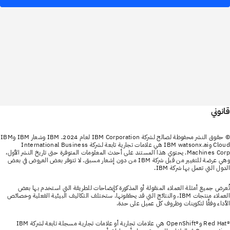
قانوني
© حقوق النشر محفوظة لصالح لشركة IBM Corporation لعام 2024. IBM وشعار IBM وIBM
Cloud وIBM watsonx.ai هي علامات تجارية تابعة لشركة International Business
Machines Corp. يحتوي هذا المستند على أحدث المعلومات المتوفرة حتى تاريخ النشر الأول،
وهي عرضة للتغيير من قبل شركة IBM من دون إشعار مسبق. لا تتوفر بعض العروض في بعض
الدول التي تعمل بها شركة IBM.
تُعرض جميع أمثلة العملاء المنقولة أو المذكورة كإيضاحات للطريقة التي استخدم بها بعض
العملاء منتجات IBM، والنتائج التي قد يحققونها. ستختلف التكاليف البيئية الفعلية وخصائص
الأداء وفقًا لتكوينات وظروف كل عميل على حدة.
®Red Hat و®OpenShift هي علامات تجارية أو علامات تجارية مسجلة تابعة لشركة IBM