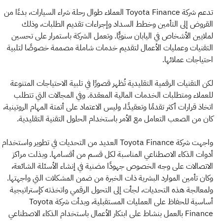
تدعم شركة Toyota Finance العملاء طوال رحلة شراء السيارات، بدءًا من
القروض إلى التأمين وخطط السداد وإجراءات تقديم الطلبات، وذلك
لملايين الأشخاص في اليابان سنويًّا. وتعمل الشركة باستمرار على تحسين
التقنيات وعمليات الأعمال لتقديم خدمات شاملة مصممة خصوصًا لتلبية
احتياجات عملائها.
لكن التقنيات الرقمية التقليدية تُظهر قصورًا في تلبية الاحتياجات المتنوعة
للعملاء ومتطلبات الخدمات المالية المعقدة. وفي المجالات التي تتطلب
اتخاذ قرارات أكثر تقدمًا وتعقيدًا، وليس الاعتماد على أتمتة المهام الروتينية،
كان من الصعب التعامل مع الأمر باستخدام الحلول التقنية التقليدية.
واجهت شركة Toyota Finance العديد من التحديات في تطوير واستخدام
أدوات الذكاء الاصطناعي المناسبة لكل قسم من أقسامها. وبذلت مراكز
الاتصالات على وجه الخصوص جهودًا مضنية في إنشاء الأسئلة الشائعة،
وكان تأمين الموارد البشرية ذات الخبرة من ضمن المشكلات التي واجهتها.
ولمعالجة هذه التحديات، لجأت إلى التحول الرقمي واتخذته كإستراتيجية
أساسية للحفاظ على العمليات المستقبلية، وبدأت شركة Toyota
Finance بالعمل بنشاط على ابتكار الأعمال باستخدام الذكاء الاصطناعي