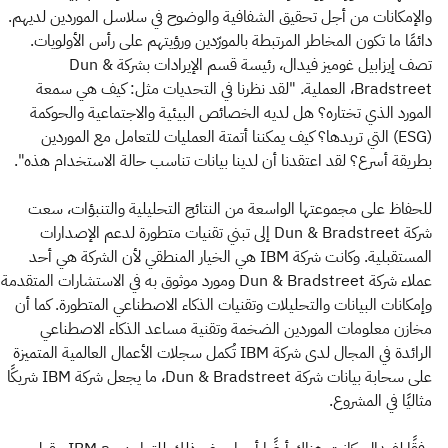
والإمكانات من أجل تحقيق الشفافية والوضوح في سلاسل الموردين لديهم.
دائمًا ما تكون المخاطر المرتبطة بالمورّدين ورؤيتهم على رأس الأولويات.
تصف إيزابيل غوميز فيدال، رئيسة قسم الإيرادات بشركة Dun &
Bradstreet، العملية
.
"لقد نظرنا في التحديات مثل: كيف هي سمعة
المورد الذي تختاره؟ هل لديه الخصائص البيئية والاجتماعية والحوكمة
(ESG) التي تريدها؟ كيف يمكننا أتمتة العمليات للتعامل مع الموردين
بطريقة أسرع؟ لقد اعتقدنا أن لدينا بيانات تناسب حالة الاستخدام هذه".
للحفاظ على مجموعتها الواسعة من النتائج التحليلية والتنبؤات، سعت
شركة Dun & Bradstreet إلى تبني تقنيات متطورة لدعم الإصدارات
المستقبلية. وكانت شركة IBM هي الخيار المنطقي لأن الشركة هي أحد
عملاء شركة Dun & Bradstreet ومورد موثوق به في الاستشارات المتقدمة
وإمكانات البيانات والتحليلات وتقنيات الذكاء الاصطناعي المتطورة. كما أن
مخازن معلومات الموردين الضخمة وتقنية مساعد الذكاء الاصطناعي
الرائدة في المجال لدى شركة IBM تُكمل سجلات الأعمال العالمية المتميزة
على سحابة بيانات شركة Dun & Bradstreet، ما يجعل شركة IBM شريكًا
مثاليًا في المشروع.