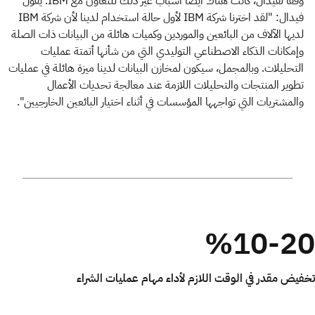
وفقًا لفيدال، كانت هناك أيضًا أسباب غير ذلك للتعاون مع IBM. يقول
فيدال: "لقد اخترنا شركة IBM لأول حالة استخدام لدينا لأن شركة IBM
لديها الآلاف من البائعين والموردين وكميات هائلة من البيانات ذات الصلة
وإمكانات الذكاء الاصطناعي التوليدي التي من شأنها أتمتة عمليات
التحليلات. وبالمجمل، سيكون لمخازن البيانات لدينا ميزة هائلة في عمليات
تطوير المنتجات والتحليلات اللازمة عند معالجة تحديات الأعمال
والمشتريات التي تواجهها المؤسسات في أثناء اختيار البائعين الخارجيين".
%10-20
تخفيض مقدر في الوقت اللازم لأداء مهام عمليات الشراء