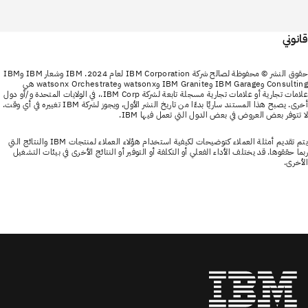
قانوني
حقوق النشر © محفوظة لصالح شركة IBM Corporation لعام 2024. IBM وشعار IBM وIBM
Consulting وIBM Garage وIBM Granite وwatsonx وwatsonx Orchestrate هي
علامات تجارية أو علامات تجارية مسجلة تابعة لشركة IBM Corp.، في الولايات المتحدة و/أو دول
أخرى. يصبح هذا المستند ساريًا بدءًا من تاريخ النشر الأول، ويجوز لشركة IBM تغييره في أي وقت.
لا تتوفر بعض العروض في بعض الدول التي تعمل فيها IBM.
يتم تقديم أمثلة العملاء كتوضيحات لكيفية استخدام هؤلاء العملاء لمنتجات IBM والنتائج التي
ربما حققوها. قد يختلف الأداء الفعلي أو التكلفة أو التوفير أو النتائج الأخرى في بيئات التشغيل
الأخرى.