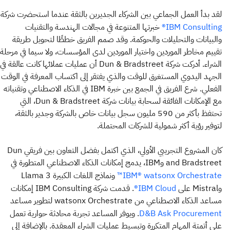
لقد بدأ العمل الجماعي بين الشركاء الجديرين بالثقة عندما استحضرت شركة
خبرتها المتنوعة في مجالات الهندسة والتقنيات
IBM Consulting®
والبيانات والتحليلات والحوكمة. وقد صمم الفريق خططًا لتحويل طريقة
تقييم مخاطر الموردين واختيار الموردين لدى المؤسسات، ولا سيما في مرحلة
الشراء. أدركت شركة Dun & Bradstreet أن عمليات عملائها كانت عالقة في
الجهد اليدوي المستغرق للوقت والذي يفتقر إلى اكتساب المعرفة في الوقت
الفعلي. شرع الفريق في الجمع بين خبرة IBM في الذكاء الاصطناعي وتقنياته
مع الإمكانات الفائقة لسحابة بيانات شركة Dun & Bradstreet، التي
تحتفظ بأكثر من 590 مليون سجل بيانات خاص بالشركة وجدير بالثقة،
لتوفير رؤية أكثر شمولية للشركات المحتملة.
كان المشروع التجريبي الأولي، الذي اكتمل بفضل التعاون بين فريقي Dun
and Bradstreet وIBM، يدمج إمكانات الذكاء الاصطناعي المتطورة في
ونماذج اللغات الكبيرة Llama 3
IBM® watsonx Orchestrate™
وMistral على
. قدمت شركة IBM Consulting إمكانات
IBM Cloud®
مساعد الذكاء الاصطناعي من watsonx Orchestrate لتطوير مساعد
. ويوفر المساعد تجربة محادثة حوارية تعمل
D&B Ask Procurement
على أتمتة المهام المتكررة وتبسيط عمليات الشراء المعقدة. بالإضافة إلى