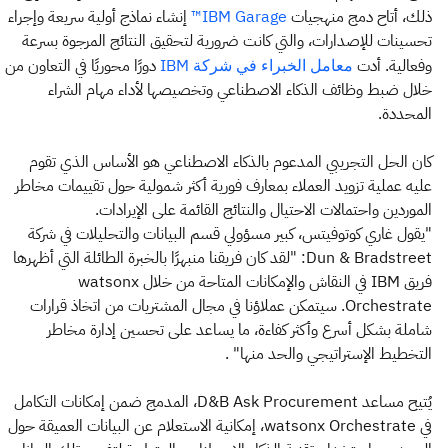
ذلك، أتاح دمج منهجيات
إنشاء نماذج أولية سريعة وإجراء
IBM Garage™
تحسينات للإصدارات، والتي كانت ضرورية لتحقيق النتائج المرجوة بسرعة
وفعالية. أدت
دورًا محوريًا في التعاون من
معامل الخبراء في شركة IBM
خلال ضبط وظائف الذكاء الاصطناعي وتخصيصها لأداء مهام الشراء
المحددة.
كان الحل التجريبي المدعوم بالذكاء الاصطناعي هو الأساس الذي تقوم
عليه عملية تزويد العملاء بمعارف فورية أكثر شمولية حول تقييمات مخاطر
الموردين واحتمالات الاحتيال والنتائج القائمة على الإيرادات.
"يقول غاري كوتوفيتس، كبير مسؤولي قسم البيانات والتحليلات في شركة
Dun & Bradstreet: "لقد كان فريقنا منبهرًا بالخبرة الطائلة التي أظهرها
فريق IBM في النقاش والإمكانات المتاحة من خلال watsonx
Orchestrate. سيتمكن عملاؤنا في مجال المشتريات من اتخاذ قرارات
شاملة بشكل أسرع وأكثر كفاءة، ما يساعد على تحسين إدارة مخاطر
التخطيط الإستراتيجي والحد منها"
.
يُتيح مساعد D&B Ask Procurement، المدمج ضمن إمكانات التكامل
في watsonx Orchestrate، إمكانية الاستعلام عن البيانات العميقة حول