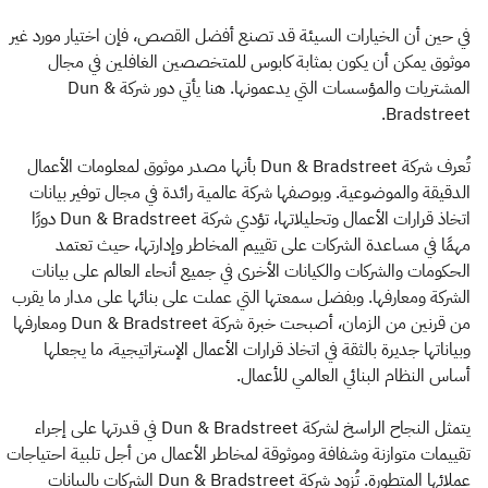
في حين أن الخيارات السيئة قد تصنع أفضل القصص، فإن اختيار مورد غير
موثوق يمكن أن يكون بمثابة كابوس للمتخصصين الغافلين في مجال
المشتريات والمؤسسات التي يدعمونها. هنا يأتي دور شركة Dun &
Bradstreet.
تُعرف شركة Dun & Bradstreet بأنها مصدر موثوق لمعلومات الأعمال
الدقيقة والموضوعية. وبوصفها شركة عالمية رائدة في مجال توفير بيانات
اتخاذ قرارات الأعمال وتحليلاتها، تؤدي شركة Dun & Bradstreet دورًا
مهمًا في مساعدة الشركات على تقييم المخاطر وإدارتها، حيث تعتمد
الحكومات والشركات والكيانات الأخرى في جميع أنحاء العالم على بيانات
الشركة ومعارفها. وبفضل سمعتها التي عملت على بنائها على مدار ما يقرب
من قرنين من الزمان، أصبحت خبرة شركة Dun & Bradstreet ومعارفها
وبياناتها جديرة بالثقة في اتخاذ قرارات الأعمال الإستراتيجية، ما يجعلها
أساس النظام البنائي العالمي للأعمال.
يتمثل النجاح الراسخ لشركة Dun & Bradstreet في قدرتها على إجراء
تقييمات متوازنة وشفافة وموثوقة لمخاطر الأعمال من أجل تلبية احتياجات
عملائها المتطورة. تُزود شركة Dun & Bradstreet الشركات بالبيانات