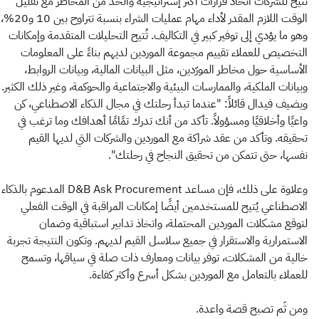
تتيح للشركات اتخاذ قرارات أكثر إستراتيجية والحد من المخاطر مع تقليل
الوقت اللازم المقدر لأداء مهام عمليات الشراء بنسبة تتراوح بين 10 و20%،
وهو ما يؤدي إلى توفير كبير في التكاليف. تُتيح التحليلات المتقدمة وإمكانات
التخصيص للعملاء تقييم مجموعة الموردين لديهم بناءً على المعلومات
الأساسية حول مخاطر المورّدين، مثل البيانات المالية، وبيانات الروابط،
وبيانات الملكية، والممارسات البيئية والاجتماعية والحوكمة، وغير ذلك الكثير.
ويضيف فيدال قائلاً: "عندما تبدأ رحلتك في مجال الذكاء الاصطناعي، كن
واعيًا وأخلاقيًا ومسؤولاً. تأكد من أنك تدرك تمًامًا أهدافك وما ترغب في
تحقيقه. وتأكد من عقد شراكة مع الموردين والشركات التي لديها القيم
نفسها، حتى تتمكن من تحقيق النجاح في رحلتك".
وعلاوة على ذلك، فإن مساعد D&B Ask Procurement المدعوم بالذكاء
الاصطناعي يُتيح للمستخدمين أيضًا إمكانات المراقبة في الوقت الفعلي
لتوقع مشكلات الموردين المحتملة، واتخاذ تدابير استباقية وضمان
الاستمرارية والاستقرار في جميع سلاسل القيم لديهم. وتكون النتيجة تجربة
خالية من المشكلات، توفر بيانات ومعارف ذات صلة في سياقها، وتسمح
للعملاء بالتعامل مع الموردين بشكل أسرع وأكثر كفاءة.
ومن ثَم تصبح قصة واعدة.