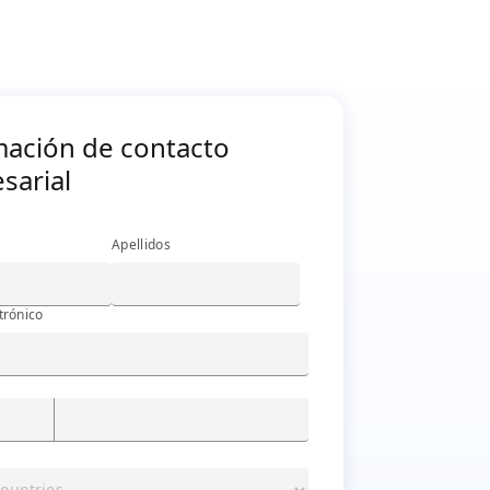
ión de contacto empresarial
mación de contacto
sarial
Apellidos
trónico
Teléfono