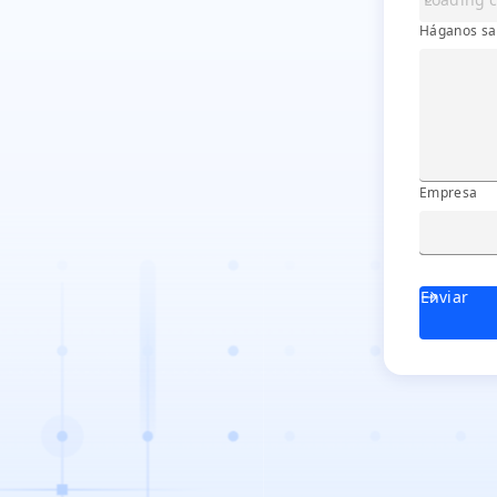
Háganos sa
Empresa
Empresa
Enviar