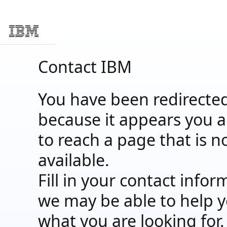
Skip to main content
Contact
IBM
You have been redirecte
because it appears you a
to reach a page that is n
available.
Fill in your contact infor
we may be able to help y
what you are looking for.