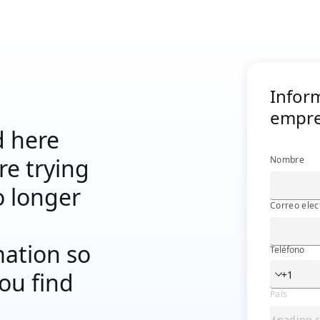
Informac
Infor
empre
d here
re trying
Nombre
o longer
Correo elec
mation so
Teléfono
ou find
País