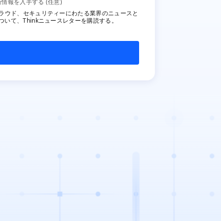
EWSLTR
新情報を入手する (任意)
クラウド、セキュリティーにわたる業界のニュースと
ついて、Thinkニュースレターを購読する。