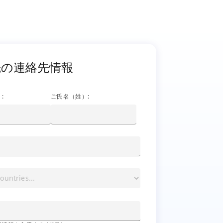
連絡先情報
先の連絡先情報
:
ご氏名（姓）: