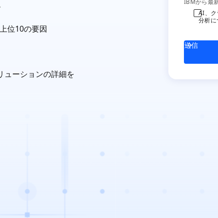
Q_PRF_N
IBMから最
ス
AI、
分析に
上位10の要因
送信
ソリューションの詳細を