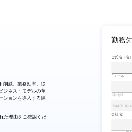
勤務先の
勤務
ご氏名（名）
Eメール
ト削減、業務効率、従
ビジネス・モデルの革
国/地域:
ーションを導入する際
会社名:
会社名:
された理由をご確認くだ