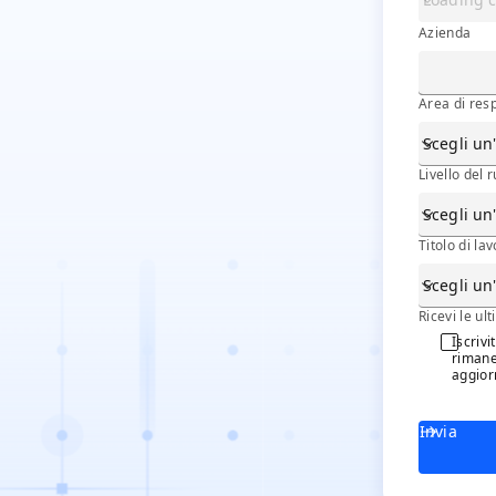
Azienda
Azienda
Area di res
Livello del 
Titolo di la
Q_PRF_N
Ricevi le 
Ricevi le ul
Iscriv
rimane
aggior
Invia