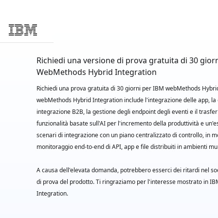
Skip to main content
Richiedi una versione di prova gratuita di 30 gior
WebMethods Hybrid Integration
Richiedi una prova gratuita di 30 giorni per IBM webMethods Hybrid
webMethods Hybrid Integration include l'integrazione delle app, la 
integrazione B2B, la gestione degli endpoint degli eventi e il trasfer
funzionalità basate sull'AI per l'incremento della produttività e un'es
scenari di integrazione con un piano centralizzato di controllo, in mo
monitoraggio end-to-end di API, app e file distribuiti in ambienti mult
A causa dell'elevata domanda, potrebbero esserci dei ritardi nel so
di prova del prodotto. Ti ringraziamo per l'interesse mostrato in
Integration.