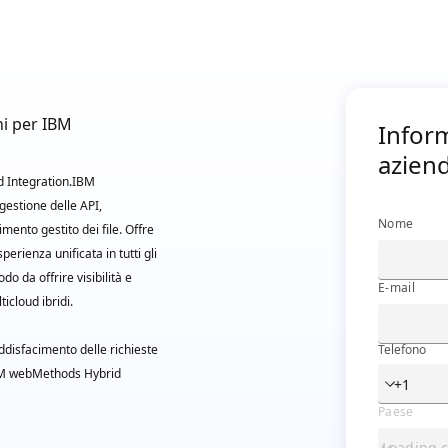
ni per IBM
Informazi
Inform
azien
 Integration.​​IBM
gestione delle API,
Nome
imento gestito dei file. Offre
perienza unificata in tutti gli
do da offrire visibilità e
E-mail
icloud ibridi.
ddisfacimento delle richieste
Telefono
 IBM webMethods Hybrid
Paese