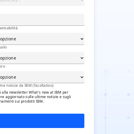
ponsabilità
ruolo
voro
EWSLTR
ultime notizie da IBM (facoltativo)
time notizie da IBM (facoltativo)
iti alla newsletter What's new at IBM per
re aggiornato sulle ultime notizie e sugli
namenti sui prodotti IBM.