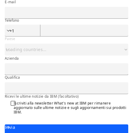
E-mail
Telefono
Telefono
Paese
Azienda
Azienda
Qualifica
Q_PRF_NEWSLTR
Ricevi le ultime notizie da IBM (facoltativo)
Iscriviti alla newsletter What's new at IBM per rimanere
aggiornato sulle ultime notizie e sugli aggiornamenti sui prodotti
IBM.
Invia