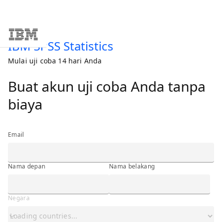
Skip to main content
IBM SPSS Statistics
Mulai uji coba 14 hari Anda
Buat akun uji coba Anda tanpa
biaya
Email
Nama depan
Nama belakang
Negara