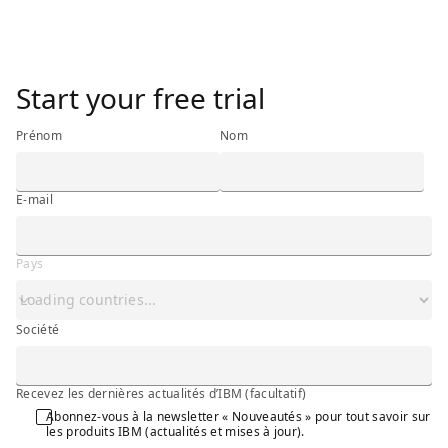
<h3 class="ibm-h3"><span class="ibm-bold">Start your fr
Start your free trial
Prénom
Nom
E-mail
Pays
Société
Société
Q_PRF_NEWSLTR
Recevez les dernières actualités d’IBM (facultatif)
Recevez les dernières actualités d’IBM (facultatif)
Abonnez-vous à la newsletter « Nouveautés » pour tout savoir sur
les produits IBM (actualités et mises à jour).